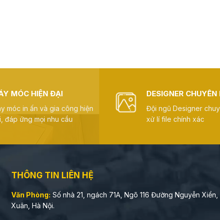
ÁY MÓC HIỆN ĐẠI
DESIGNER CHUYÊN 
y móc in ấn và gia công hiện
Đội ngũ Designer chu
i, đáp ứng mọi nhu cầu
xử lí file chính xác
THÔNG TIN LIÊN HỆ
Văn Phòng:
Số nhà 21, ngách 71A, Ngõ 116 Đường Nguyễn Xiển,
Xuân, Hà Nội.