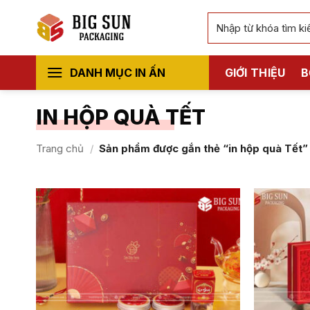
Bỏ
Tìm
qua
kiếm:
nội
dung
DANH MỤC IN ẤN
GIỚI THIỆU
B
IN HỘP QUÀ TẾT
Trang chủ
/
Sản phẩm được gắn thẻ “in hộp quà Tết”