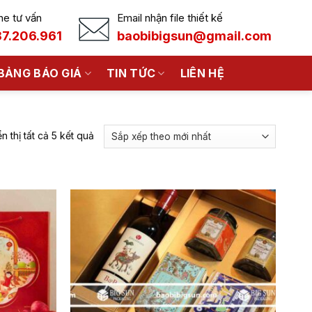
ne tư vấn
Email nhận file thiết kế
7.206.961
baobibigsun@gmail.com
BẢNG BÁO GIÁ
TIN TỨC
LIÊN HỆ
Đã
ển thị tất cả 5 kết quả
sắp
xếp
theo
mới
nhất