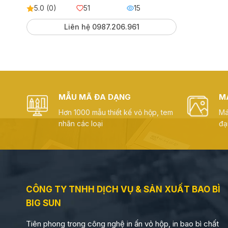
5.0 (0)
51
15
Liên hệ 0987.206.961
MẪU MÃ ĐA DẠNG
M
Hơn 1000 mẫu thiết kế vỏ hộp, tem
Má
nhãn các loại
đạ
CÔNG TY TNHH DỊCH VỤ & SẢN XUẤT BAO BÌ
BIG SUN
Tiên phong trong công nghệ in ấn vỏ hộp, in bao bì chất