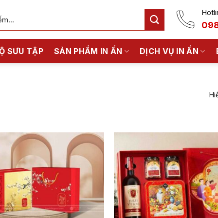
Hotli
098
Ộ SƯU TẬP
SẢN PHẨM IN ẤN
DỊCH VỤ IN ẤN
Hi