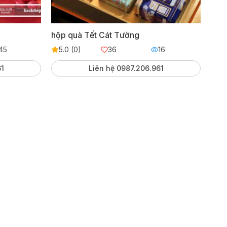
hộp quà Tết Cát Tường
45
5.0 (0)
36
16
61
Liên hệ 0987.206.961