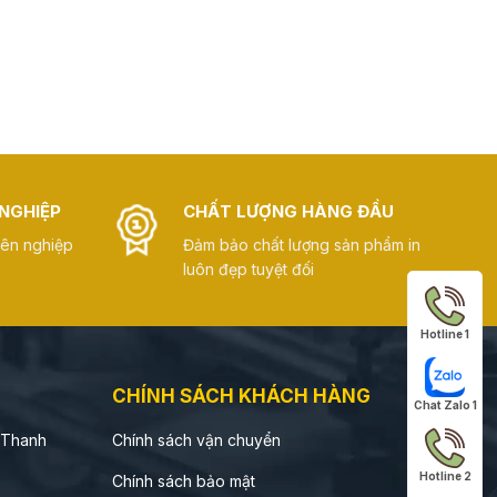
NGHIỆP
CHẤT LƯỢNG HÀNG ĐẦU
yên nghiệp
Đảm bảo chất lượng sản phẩm in
luôn đẹp tuyệt đối
Hotline 1
CHÍNH SÁCH KHÁCH HÀNG
Chat Zalo 1
 Thanh
Chính sách vận chuyển
Hotline 2
Chính sách bảo mật