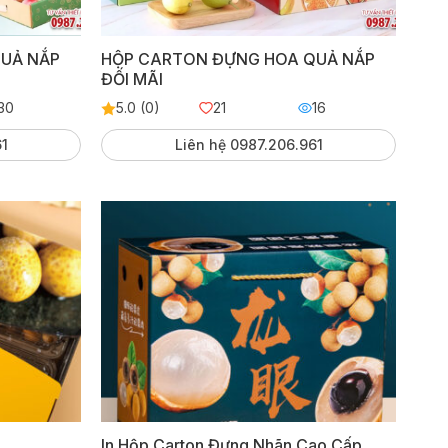
UẢ NẮP
HỘP CARTON ĐỰNG HOA QUẢ NẮP
ĐỐI MÃI
30
5.0 (0)
21
16
61
Liên hệ 0987.206.961
In Hộp Carton Đựng Nhãn Cao Cấp