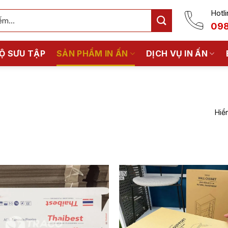
Hotli
098
Ộ SƯU TẬP
SẢN PHẨM IN ẤN
DỊCH VỤ IN ẤN
Hiển