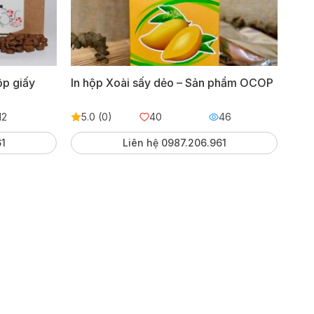
ộp giấy
In hộp Xoài sấy dẻo – Sản phẩm OCOP
12
5.0 (0)
40
46
61
Liên hệ 0987.206.961