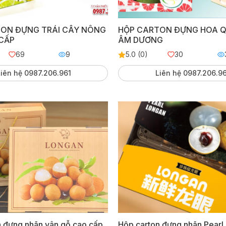
ON ĐỰNG TRÁI CÂY NÔNG
HỘP CARTON ĐỰNG HOA Q
CẤP
ÂM DƯƠNG
69
9
5.0 (0)
30
iên hệ 0987.206.961
Liên hệ 0987.206.9
n đựng nhãn vân gỗ cao cấp
Hộp carton đựng nhãn Pearl