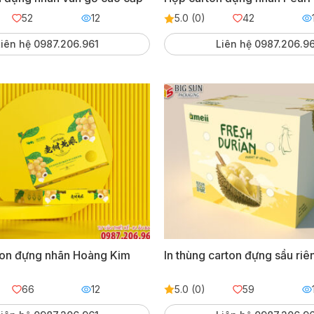
52
12
5.0 (0)
42
iên hệ 0987.206.961
Liên hệ 0987.206.9
ton đựng nhãn Hoàng Kim
In thùng carton đựng sầu riê
66
12
5.0 (0)
59