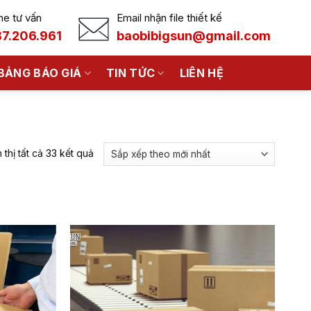
ne tư vấn
Email nhận file thiết kế
7.206.961
baobibigsun@gmail.com
BẢNG BÁO GIÁ
TIN TỨC
LIÊN HỆ
Đã
 thị tất cả 33 kết quả
sắp
xếp
theo
mới
nhất