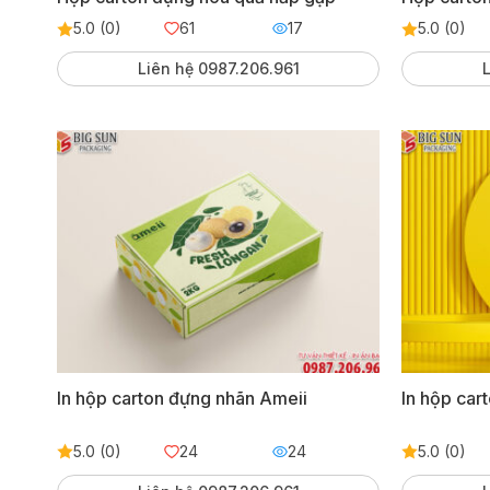
5.0 (0)
61
17
5.0 (0)
Liên hệ 0987.206.961
L
In hộp carton đựng nhãn Ameii
In hộp car
5.0 (0)
24
24
5.0 (0)