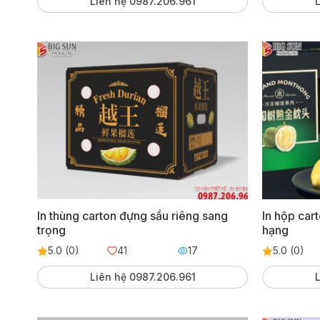
Liên hệ 0987.206.961
L
In thùng carton đựng sầu riêng sang
In hộp car
trọng
hạng
5.0 (0)
41
17
5.0 (0)
Liên hệ 0987.206.961
L