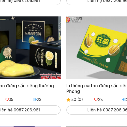
iên hệ 0987.206.961
Liên hệ 0987.206.9
ton đựng sầu riêng thượng
In thùng carton đựng sầu ri
Phong
35
23
5.0 (0)
28
iên hệ 0987.206.961
Liên hệ 0987.206.9