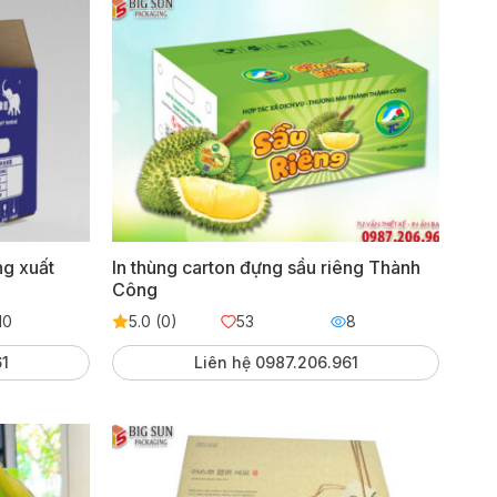
ng xuất
In thùng carton đựng sầu riêng Thành
Công
10
5.0 (0)
53
8
61
Liên hệ 0987.206.961