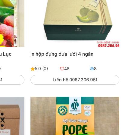
ều Lục
In hộp đựng dưa lưới 4 ngăn
5
5.0 (0)
48
8
61
Liên hệ 0987.206.961