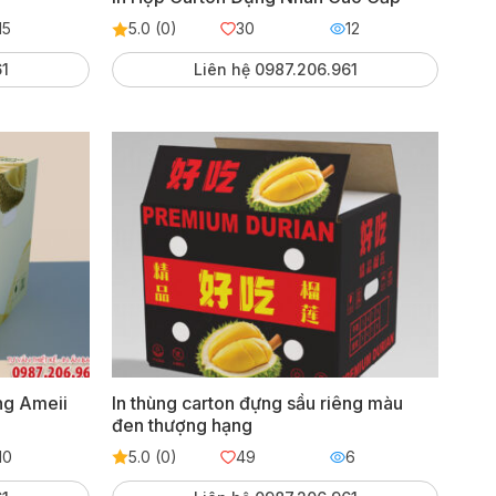
15
5.0 (0)
30
12
61
Liên hệ 0987.206.961
ng Ameii
In thùng carton đựng sầu riêng màu
đen thượng hạng
10
5.0 (0)
49
6