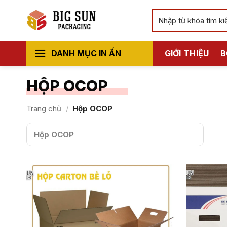
Bỏ
Tìm
qua
kiếm:
nội
dung
DANH MỤC IN ẤN
GIỚI THIỆU
B
HỘP OCOP
Trang chủ
/
Hộp OCOP