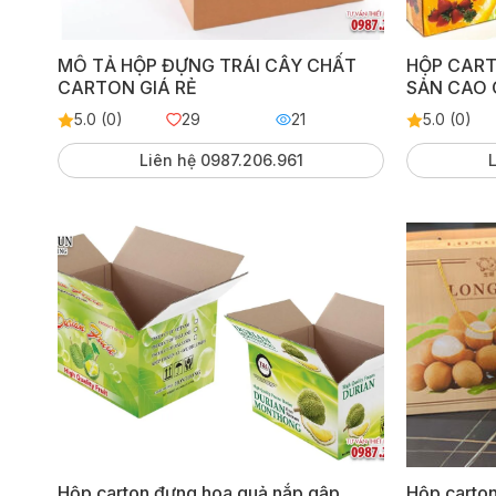
MÔ TẢ HỘP ĐỰNG TRÁI CÂY CHẤT
HỘP CART
CARTON GIÁ RẺ
SẢN CAO 
5.0 (0)
29
21
5.0 (0)
Liên hệ 0987.206.961
L
Hộp carton đựng hoa quả nắp gập
Hộp carto