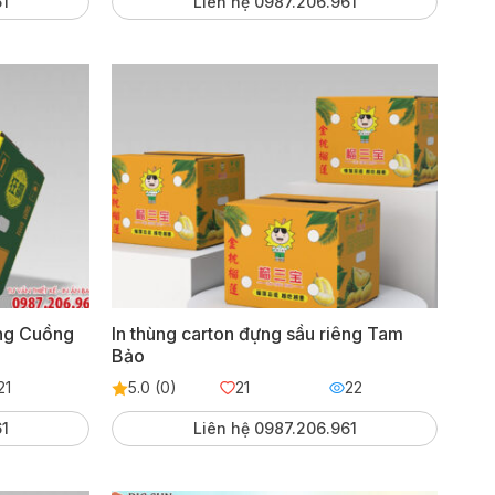
61
Liên hệ 0987.206.961
êng Cuồng
In thùng carton đựng sầu riêng Tam
Bảo
21
5.0 (0)
21
22
61
Liên hệ 0987.206.961