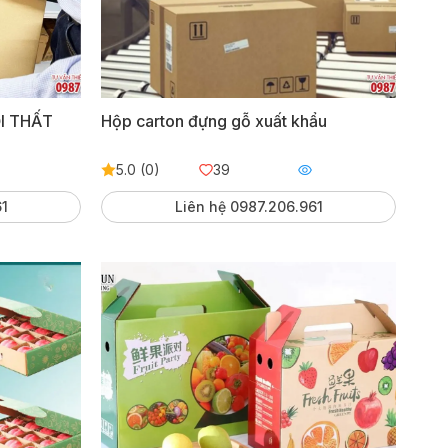
I THẤT
Hộp carton đựng gỗ xuất khẩu
5.0 (0)
39
61
Liên hệ 0987.206.961