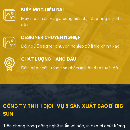
MÁY MÓC HIỆN ĐẠI
Máy móc in ấn và gia công hiện đại, đáp ứng mọi nhu
cầu
DESIGNER CHUYÊN NGHIỆP
Đội ngũ Designer chuyên nghiệp xử lí file chính xác
CHẤT LƯỢNG HÀNG ĐẦU
Đảm bảo chất lượng sản phẩm in luôn đẹp tuyệt đối
CÔNG TY TNHH DỊCH VỤ & SẢN XUẤT BAO BÌ BIG
SUN
Tiên phong trong công nghệ in ấn vỏ hộp, in bao bì chất lượng