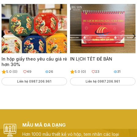
In hộp giấy theo yêu cầu giá rẻ
IN LỊCH TẾT ĐỂ BÀN
hơn 30%
5.0 (0)
49
26
5.0 (0)
23
31
Liên hệ 0987.206.961
Liên hệ 0987.206.961
MẪU MÃ ĐA DẠNG
Hơn 1000 mẫu thiết kế vỏ hộp, tem nhãn các loại