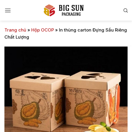
Bỏ
qua
nội
dung
Trang chủ
»
Hộp OCOP
»
In thùng carton Đựng Sầu Riêng
Chất Lượng