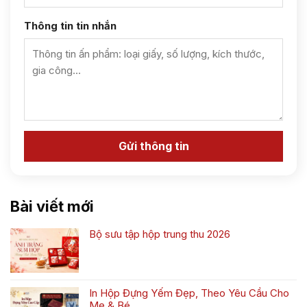
Thông tin tin nhắn
Bài viết mới
Bộ sưu tập hộp trung thu 2026
Không
có
bình
luận
In Hộp Đựng Yếm Đẹp, Theo Yêu Cầu Cho
ở
Mẹ & Bé