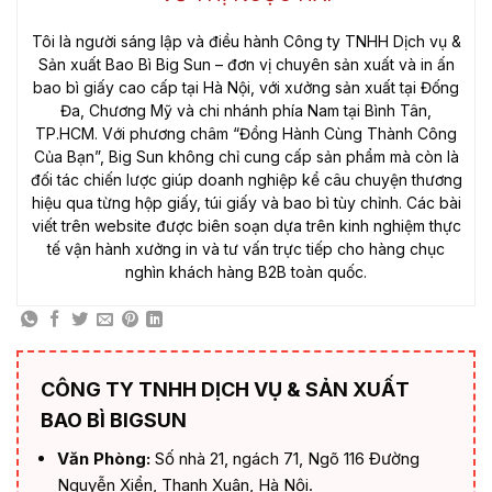
Tôi là người sáng lập và điều hành Công ty TNHH Dịch vụ &
Sản xuất Bao Bì Big Sun – đơn vị chuyên sản xuất và in ấn
bao bì giấy cao cấp tại Hà Nội, với xưởng sản xuất tại Đống
Đa, Chương Mỹ và chi nhánh phía Nam tại Bình Tân,
TP.HCM. Với phương châm “Đồng Hành Cùng Thành Công
Của Bạn”, Big Sun không chỉ cung cấp sản phẩm mà còn là
đối tác chiến lược giúp doanh nghiệp kể câu chuyện thương
hiệu qua từng hộp giấy, túi giấy và bao bì tùy chỉnh. Các bài
viết trên website được biên soạn dựa trên kinh nghiệm thực
tế vận hành xưởng in và tư vấn trực tiếp cho hàng chục
nghìn khách hàng B2B toàn quốc.
CÔNG TY TNHH DỊCH VỤ & SẢN XUẤT
BAO BÌ BIGSUN
Văn Phòng:
Số nhà 21, ngách 71, Ngõ 116 Đường
Nguyễn Xiển, Thanh Xuân, Hà Nội.