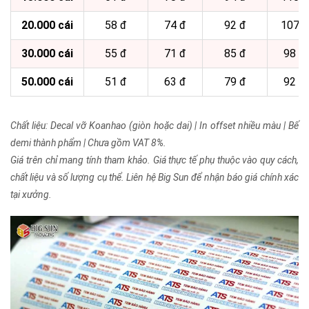
20.000 cái
58 đ
74 đ
92 đ
107 đ
30.000 cái
55 đ
71 đ
85 đ
98 đ
50.000 cái
51 đ
63 đ
79 đ
92 đ
Chất liệu: Decal vỡ Koanhao (giòn hoặc dai) | In offset nhiều màu | Bế
demi thành phẩm | Chưa gồm VAT 8%.
Giá trên chỉ mang tính tham khảo. Giá thực tế phụ thuộc vào quy cách,
chất liệu và số lượng cụ thể. Liên hệ Big Sun để nhận báo giá chính xác
tại xưởng.