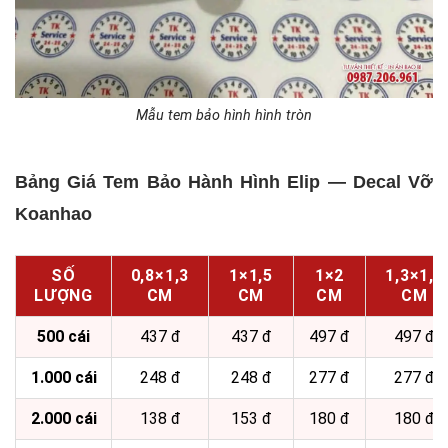
Mẫu tem bảo hình hình tròn
Bảng Giá Tem Bảo Hành Hình Elip — Decal Vỡ
Koanhao
SỐ
0,8×1,3
1×1,5
1×2
1,3×1,8
LƯỢNG
CM
CM
CM
CM
500 cái
437 đ
437 đ
497 đ
497 đ
1.000 cái
248 đ
248 đ
277 đ
277 đ
2.000 cái
138 đ
153 đ
180 đ
180 đ