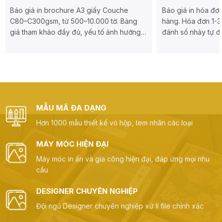
Báo giá in brochure A3 giấy Couche
Báo giá in hóa đơn
C80–C300gsm, từ 500–10.000 tờ. Bảng
hàng. Hóa đơn 1-3 
giá tham khảo đầy đủ, yếu tố ảnh hưởng
đánh số nhảy tự đ
và cách nhận báo giá thực tế tại xưởng
trong 2 giờ tại xư
Big Sun.
MẪU MÃ ĐA DẠNG
Hơn 1000 mẫu thiết kế vỏ hộp, tem nhãn các loại
MÁY MÓC HIỆN ĐẠI
Máy móc in ấn và gia công hiện đại, đáp ứng mọi nhu
cầu
DESIGNER CHUYÊN NGHIỆP
Đội ngũ Designer chuyên nghiệp xử lí file chính xác