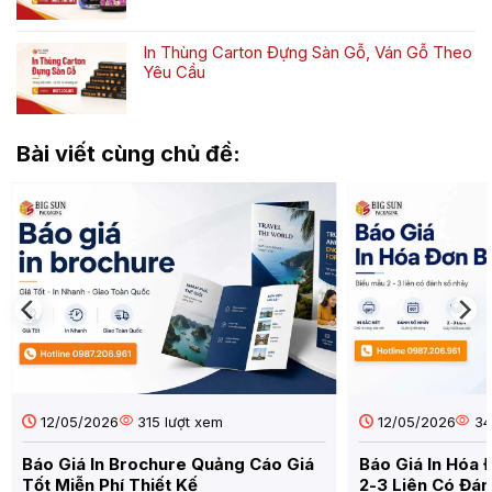
Không
In
Đẹp,
có
hộp
Chuyên
bình
đựng
Nghiệp
In Thùng Carton Đựng Sàn Gỗ, Ván Gỗ Theo
luận
bánh
Yêu Cầu
ở
cốm
Không
In
nâng
có
Tem
tầm
bình
Nước
giá
Bài viết cùng chủ đề:
luận
Giặt
trị
ở
Theo
đặc
In
Yêu
sản
Thùng
Cầu
Carton
Đẹp,
Đựng
Chống
Sàn
Nước,
Gỗ,
Giá
Ván
tốt
Gỗ
Theo
Yêu
Cầu
12/05/2026
315 lượt xem
12/05/2026
34
Báo Giá In Brochure Quảng Cáo Giá
Báo Giá In Hóa 
Tốt Miễn Phí Thiết Kế
2-3 Liên Có Đán