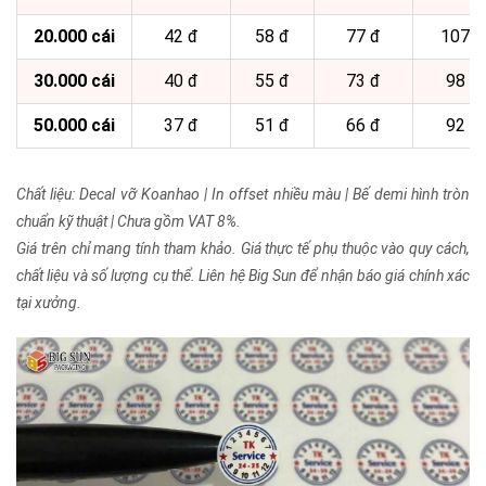
20.000 cái
42 đ
58 đ
77 đ
107 đ
30.000 cái
40 đ
55 đ
73 đ
98 đ
50.000 cái
37 đ
51 đ
66 đ
92 đ
Chất liệu: Decal vỡ Koanhao | In offset nhiều màu | Bế demi hình tròn
chuẩn kỹ thuật | Chưa gồm VAT 8%.
Giá trên chỉ mang tính tham khảo. Giá thực tế phụ thuộc vào quy cách,
chất liệu và số lượng cụ thể. Liên hệ Big Sun để nhận báo giá chính xác
tại xưởng.