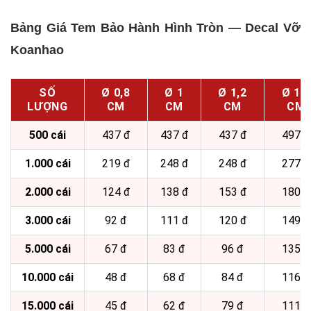
Bảng Giá Tem Bảo Hành Hình Tròn — Decal Vỡ
Koanhao
SỐ
Ø 0,8
Ø 1
Ø 1,2
Ø 1,5
LƯỢNG
CM
CM
CM
CM
500 cái
437 đ
437 đ
437 đ
497 đ
1.000 cái
219 đ
248 đ
248 đ
277 đ
2.000 cái
124 đ
138 đ
153 đ
180 đ
3.000 cái
92 đ
111 đ
120 đ
149 đ
5.000 cái
67 đ
83 đ
96 đ
135 đ
10.000 cái
48 đ
68 đ
84 đ
116 đ
15.000 cái
45 đ
62 đ
79 đ
111 đ