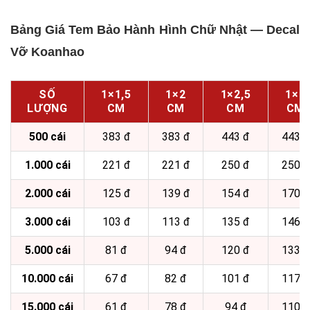
Bảng Giá Tem Bảo Hành Hình Chữ Nhật — Decal
Vỡ Koanhao
SỐ
1×1,5
1×2
1×2,5
1×3
LƯỢNG
CM
CM
CM
CM
500 cái
383 đ
383 đ
443 đ
443 đ
1.000 cái
221 đ
221 đ
250 đ
250 đ
2.000 cái
125 đ
139 đ
154 đ
170 đ
3.000 cái
103 đ
113 đ
135 đ
146 đ
5.000 cái
81 đ
94 đ
120 đ
133 đ
10.000 cái
67 đ
82 đ
101 đ
117 đ
15.000 cái
61 đ
78 đ
94 đ
110 đ