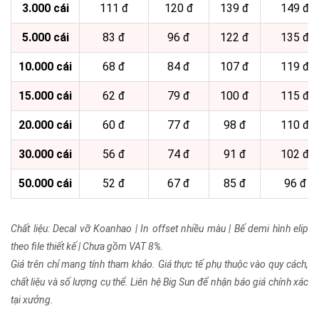
3.000 cái
111 đ
120 đ
139 đ
149 đ
5.000 cái
83 đ
96 đ
122 đ
135 đ
10.000 cái
68 đ
84 đ
107 đ
119 đ
15.000 cái
62 đ
79 đ
100 đ
115 đ
20.000 cái
60 đ
77 đ
98 đ
110 đ
30.000 cái
56 đ
74 đ
91 đ
102 đ
50.000 cái
52 đ
67 đ
85 đ
96 đ
Chất liệu: Decal vỡ Koanhao | In offset nhiều màu | Bế demi hình elip
theo file thiết kế | Chưa gồm VAT 8%.
Giá trên chỉ mang tính tham khảo. Giá thực tế phụ thuộc vào quy cách,
chất liệu và số lượng cụ thể. Liên hệ Big Sun để nhận báo giá chính xác
tại xưởng.