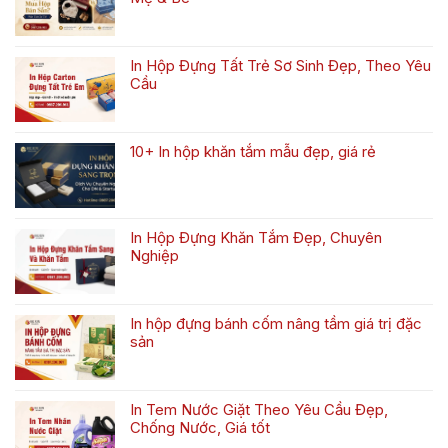
Bộ
Không
sưu
có
tập
bình
hộp
In Hộp Đựng Tất Trẻ Sơ Sinh Đẹp, Theo Yêu
luận
trung
Cầu
ở
thu
Không
In
2026
có
Hộp
bình
Đựng
10+ In hộp khăn tắm mẫu đẹp, giá rẻ
luận
Yếm
Không
ở
Đẹp,
có
In
Theo
bình
Hộp
Yêu
luận
Đựng
Cầu
In Hộp Đựng Khăn Tắm Đẹp, Chuyên
ở
Tất
Cho
Nghiệp
10+
Trẻ
Mẹ
Không
In
Sơ
&
có
hộp
Sinh
Bé
bình
khăn
Đẹp,
In hộp đựng bánh cốm nâng tầm giá trị đặc
luận
tắm
Theo
sản
ở
mẫu
Yêu
Không
In
đẹp,
Cầu
có
Hộp
giá
bình
Đựng
rẻ
In Tem Nước Giặt Theo Yêu Cầu Đẹp,
luận
Khăn
Chống Nước, Giá tốt
ở
Tắm