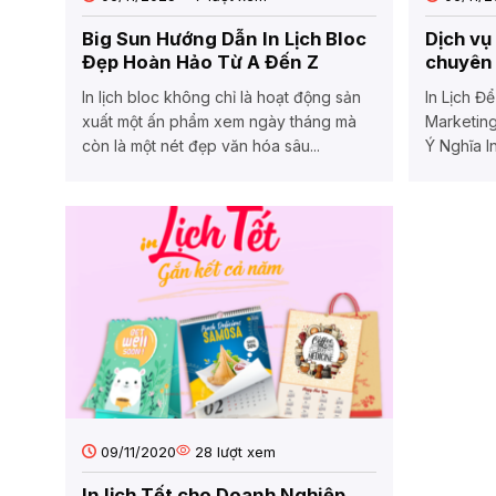
Big Sun Hướng Dẫn In Lịch Bloc
Dịch vụ
Đẹp Hoàn Hảo Từ A Đến Z
chuyên 
giá rẻ u
In lịch bloc không chỉ là hoạt động sản
In Lịch Đ
xuất một ấn phẩm xem ngày tháng mà
Marketing
còn là một nét đẹp văn hóa sâu...
Ý Nghĩa I
thuần...
09/11/2020
28
lượt xem
In lịch Tết cho Doanh Nghiệp