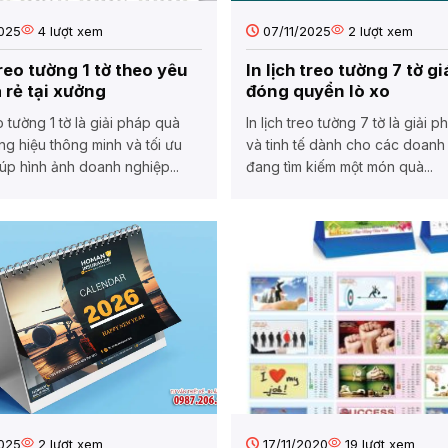
025
4
lượt xem
07/11/2025
2
lượt xem
treo tường 1 tờ theo yêu
In lịch treo tường 7 tờ gi
á rẻ tại xưởng
đóng quyển lò xo
eo tường 1 tờ là giải pháp quà
In lịch treo tường 7 tờ là giải p
ng hiệu thông minh và tối ưu
và tinh tế dành cho các doanh
iúp hình ảnh doanh nghiệp...
đang tìm kiếm một món quà...
025
2
lượt xem
17/11/2020
19
lượt xem