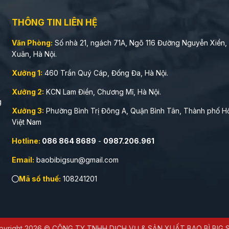
THÔNG TIN LIÊN HỆ
Văn Phòng:
Số nhà 21, ngách 71A, Ngõ 116 Đường Nguyễn Xiển,
Xuân, Hà Nội.
Xưởng 1:
460 Trần Quý Cáp, Đống Đa, Hà Nội.
Xưởng 2:
KCN Lam Điền, Chương Mĩ, Hà Nội.
g
Xưởng 3:
Phường Bình Trị Đông A, Quận Bình Tân, Thành phố Hồ
Việt Nam
Hotline:
086 864 8689
-
0987.206.961
Email:
baobibigsun@gmail.com
Mã số thuế:
108241201
pyright 2026 © CÔNG TY TNHH DỊCH VỤ & SẢN XUẤT BAO BÌ BIG 