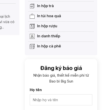
In hộp trà
i
In túi hoa quả
ại lịch
vì vừa có
In hộp rượu
...
In danh thiếp
In hộp cà phê
Đăng ký báo giá
Nhận báo giá, thiết kế miễn phí từ
Bao bì Big Sun
Họ tên