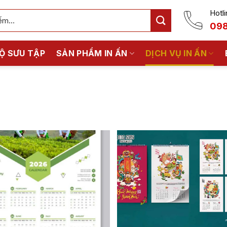
Hotli
098
Ộ SƯU TẬP
SẢN PHẨM IN ẤN
DỊCH VỤ IN ẤN