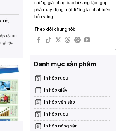
những giải pháp bao bì sáng tạo, góp
phần xây dựng một tương lai phát triển
bền vững.
á rẻ,
Theo dõi chúng tôi:
háp tối ưu
 nghiệp
Danh mục sản phẩm
In hộp rượu
In hộp giấy
In hộp yến sào
In hộp rượu
In hộp nông sản