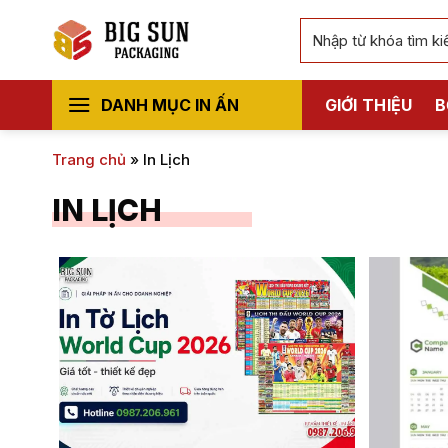
Bỏ
Tìm
qua
kiếm:
nội
dung
DANH MỤC IN ẤN
GIỚI THIỆU
B
Trang chủ
»
In Lịch
IN LỊCH