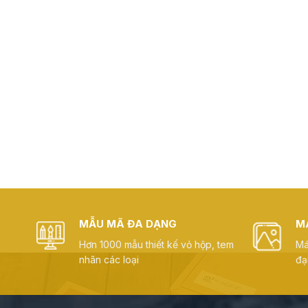
MẪU MÃ ĐA DẠNG
M
Hơn 1000 mẫu thiết kế vỏ hộp, tem
Má
nhãn các loại
đạ