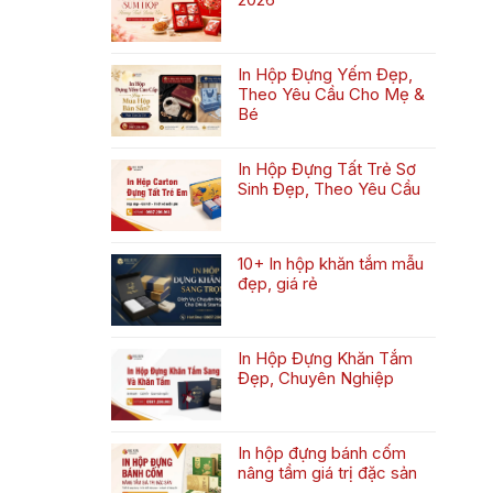
Không
có
bình
In Hộp Đựng Yếm Đẹp,
luận
Theo Yêu Cầu Cho Mẹ &
ở
Bé
Bộ
Không
sưu
có
tập
In Hộp Đựng Tất Trẻ Sơ
bình
hộp
Sinh Đẹp, Theo Yêu Cầu
luận
trung
Không
ở
thu
có
In
2026
bình
Hộp
10+ In hộp khăn tắm mẫu
luận
Đựng
đẹp, giá rẻ
ở
Yếm
Không
In
Đẹp,
có
Hộp
Theo
bình
Đựng
Yêu
In Hộp Đựng Khăn Tắm
luận
Tất
Cầu
Đẹp, Chuyên Nghiệp
ở
Trẻ
Cho
Không
10+
Sơ
Mẹ
có
In
Sinh
&
bình
hộp
Đẹp,
In hộp đựng bánh cốm
Bé
luận
khăn
Theo
nâng tầm giá trị đặc sản
ở
tắm
Yêu