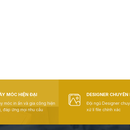
ÁY MÓC HIỆN ĐẠI
DESIGNER CHUYÊN 
y móc in ấn và gia công hiện
Đội ngũ Designer chu
i, đáp ứng mọi nhu cầu
xử lí file chính xác