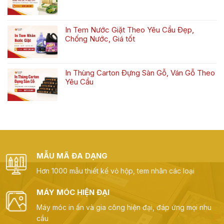
mẫu
Yêu
Không
In
đẹp,
Cầu
có
Hộp
giá
bình
Đựng
rẻ
In Tem Nước Giặt Theo Yêu Cầu Đẹp,
luận
Khăn
Chống Nước, Giá tốt
ở
Tắm
Không
In
Đẹp,
có
hộp
Chuyên
bình
đựng
Nghiệp
In Thùng Carton Đựng Sàn Gỗ, Ván Gỗ Theo
luận
bánh
Yêu Cầu
ở
cốm
Không
In
nâng
có
Tem
tầm
bình
Nước
giá
luận
Giặt
trị
ở
Theo
đặc
In
Yêu
sản
Thùng
Cầu
MẪU MÃ ĐA DẠNG
Carton
Đẹp,
Đựng
Chống
Hơn 1000 mẫu thiết kế vỏ hộp, tem nhãn các loại
Sàn
Nước,
Gỗ,
Giá
Ván
MÁY MÓC HIỆN ĐẠI
tốt
Gỗ
Máy móc in ấn và gia công hiện đại, đáp ứng mọi nhu
Theo
cầu
Yêu