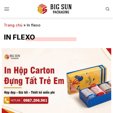
Bỏ
qua
nội
dung
Trang chủ
»
In flexo
IN FLEXO