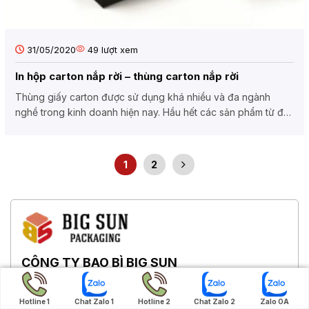
31/05/2020
49
lượt xem
In hộp carton nắp rời – thùng carton nắp rời
Thùng giấy carton được sử dụng khá nhiều và đa ngành
nghề trong kinh doanh hiện nay. Hầu hết các sản phẩm từ đồ
gia...
1
2
CÔNG TY BAO BÌ BIG SUN
Chúng tôi không chỉ hướng đến việc cung cấp các sản
phẩm bao bì chất lượng vượt trội, mà còn cam kết tạo ra
Hotline 1
Chat Zalo 1
Hotline 2
Chat Zalo 2
Zalo OA