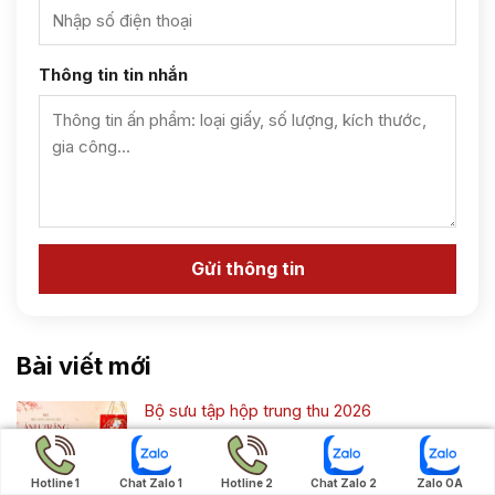
Thông tin tin nhắn
Bài viết mới
Bộ sưu tập hộp trung thu 2026
Không
có
bình
Hotline 1
Chat Zalo 1
Hotline 2
Chat Zalo 2
Zalo OA