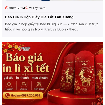
30/11/2024
21
lượt xem
Báo Giá In Hộp Giấy Giá Tốt Tận Xưởng
Báo giá in hộp giấy tại Bao Bì Big Sun — xưởng sản xuất trực
tiếp, in vỏ hộp giấy Ivory, Kraft và Duplex theo...