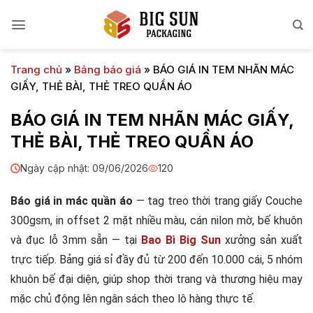
Bỏ
qua
nội
dung
Trang chủ
»
Bảng báo giá
»
BÁO GIÁ IN TEM NHÃN MÁC
GIẤY, THẺ BÀI, THẺ TREO QUẦN ÁO
BÁO GIÁ IN TEM NHÃN MÁC GIẤY,
THẺ BÀI, THẺ TREO QUẦN ÁO
Ngày cập nhật: 09/06/2026
120
Báo giá in mác quần áo
— tag treo thời trang giấy Couche
300gsm, in offset 2 mặt nhiều màu, cán nilon mờ, bế khuôn
và đục lỗ 3mm sẵn — tại
Bao Bì Big Sun
xưởng sản xuất
trực tiếp. Bảng giá sỉ đầy đủ từ 200 đến 10.000 cái, 5 nhóm
khuôn bế đại diện, giúp shop thời trang và thương hiệu may
mặc chủ động lên ngân sách theo lô hàng thực tế.