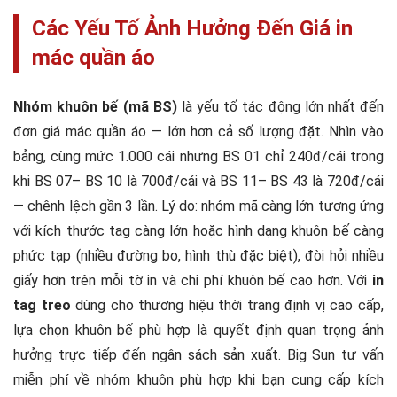
Các Yếu Tố Ảnh Hưởng Đến Giá in
mác quần áo
Nhóm khuôn bế (mã BS)
là yếu tố tác động lớn nhất đến
đơn giá mác quần áo — lớn hơn cả số lượng đặt. Nhìn vào
bảng, cùng mức 1.000 cái nhưng BS 01 chỉ 240đ/cái trong
khi BS 07– BS 10 là 700đ/cái và BS 11– BS 43 là 720đ/cái
— chênh lệch gần 3 lần. Lý do: nhóm mã càng lớn tương ứng
với kích thước tag càng lớn hoặc hình dạng khuôn bế càng
phức tạp (nhiều đường bo, hình thù đặc biệt), đòi hỏi nhiều
giấy hơn trên mỗi tờ in và chi phí khuôn bế cao hơn. Với
in
tag treo
dùng cho thương hiệu thời trang định vị cao cấp,
lựa chọn khuôn bế phù hợp là quyết định quan trọng ảnh
hưởng trực tiếp đến ngân sách sản xuất. Big Sun tư vấn
miễn phí về nhóm khuôn phù hợp khi bạn cung cấp kích