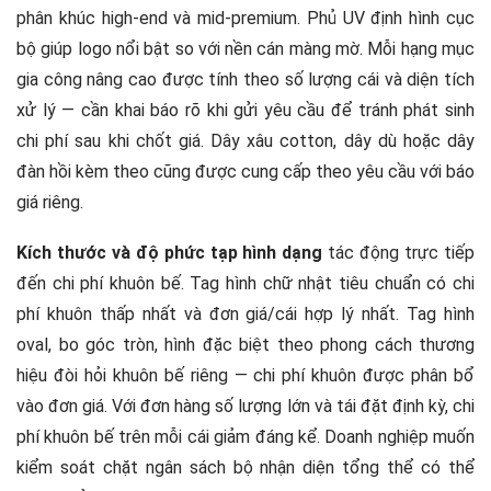
phân khúc high-end và mid-premium. Phủ UV định hình cục
bộ giúp logo nổi bật so với nền cán màng mờ. Mỗi hạng mục
gia công nâng cao được tính theo số lượng cái và diện tích
xử lý — cần khai báo rõ khi gửi yêu cầu để tránh phát sinh
chi phí sau khi chốt giá. Dây xâu cotton, dây dù hoặc dây
đàn hồi kèm theo cũng được cung cấp theo yêu cầu với báo
giá riêng.
Kích thước và độ phức tạp hình dạng
tác động trực tiếp
đến chi phí khuôn bế. Tag hình chữ nhật tiêu chuẩn có chi
phí khuôn thấp nhất và đơn giá/cái hợp lý nhất. Tag hình
oval, bo góc tròn, hình đặc biệt theo phong cách thương
hiệu đòi hỏi khuôn bế riêng — chi phí khuôn được phân bổ
vào đơn giá. Với đơn hàng số lượng lớn và tái đặt định kỳ, chi
phí khuôn bế trên mỗi cái giảm đáng kể. Doanh nghiệp muốn
kiểm soát chặt ngân sách bộ nhận diện tổng thể có thể