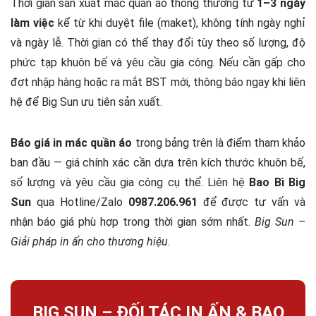
Thời gian sản xuất mác quần áo thông thường từ
1–3 ngày
làm việc
kể từ khi duyệt file (maket), không tính ngày nghỉ
và ngày lễ. Thời gian có thể thay đổi tùy theo số lượng, độ
phức tạp khuôn bế và yêu cầu gia công. Nếu cần gấp cho
đợt nhập hàng hoặc ra mắt BST mới, thông báo ngay khi liên
hệ để Big Sun ưu tiên sản xuất.
Báo giá in mác quần áo
trong bảng trên là điểm tham khảo
ban đầu — giá chính xác cần dựa trên kích thước khuôn bế,
số lượng và yêu cầu gia công cụ thể. Liên hệ
Bao Bì Big
Sun
qua Hotline/Zalo
0987.206.961
để được tư vấn và
nhận báo giá phù hợp trong thời gian sớm nhất.
Big Sun –
Giải pháp in ấn cho thương hiệu.
BIG SUN – ĐỐI TÁC IN ẤN & BAO