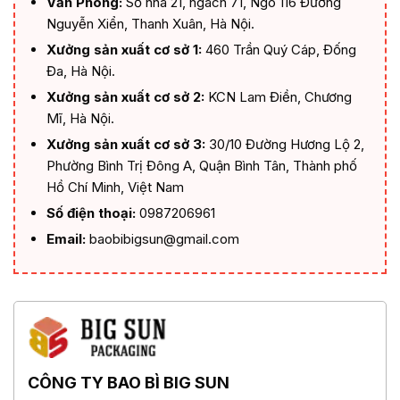
Văn Phòng:
Số nhà 21, ngách 71, Ngõ 116 Đường
Nguyễn Xiển, Thanh Xuân, Hà Nội.
Xưởng sản xuất cơ sở 1:
460 Trần Quý Cáp, Đống
Đa, Hà Nội.
Xưởng sản xuất cơ sở 2:
KCN Lam Điền, Chương
Mĩ, Hà Nội.
Xưởng sản xuất cơ sở 3:
30/10 Đường Hương Lộ 2,
Phường Bình Trị Đông A, Quận Bình Tân, Thành phố
Hồ Chí Minh, Việt Nam
Số điện thoại:
0987206961
Email:
baobibigsun@gmail.com
CÔNG TY BAO BÌ BIG SUN