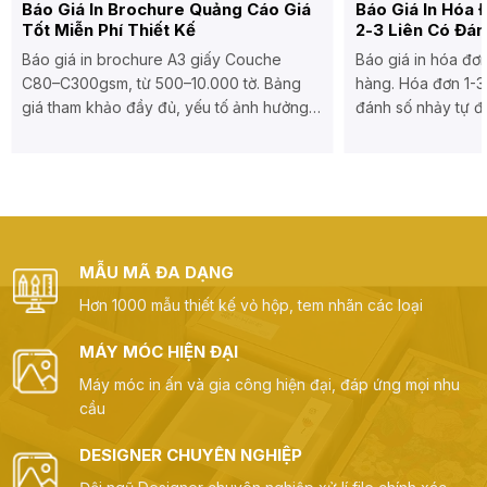
Báo Giá In Brochure Quảng Cáo Giá
Báo Giá In Hóa 
Tốt Miễn Phí Thiết Kế
2-3 Liên Có Đán
Báo giá in brochure A3 giấy Couche
Báo giá in hóa đơn
C80–C300gsm, từ 500–10.000 tờ. Bảng
hàng. Hóa đơn 1-3 
giá tham khảo đầy đủ, yếu tố ảnh hưởng
đánh số nhảy tự đ
và cách nhận báo giá thực tế tại xưởng
trong 2 giờ tại xư
Big Sun.
MẪU MÃ ĐA DẠNG
Hơn 1000 mẫu thiết kế vỏ hộp, tem nhãn các loại
MÁY MÓC HIỆN ĐẠI
Máy móc in ấn và gia công hiện đại, đáp ứng mọi nhu
cầu
DESIGNER CHUYÊN NGHIỆP