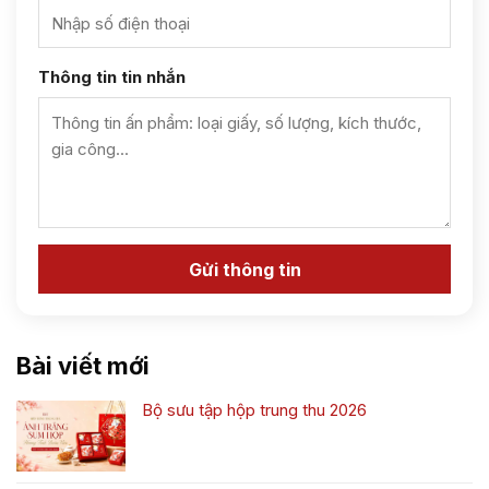
Thông tin tin nhắn
Bài viết mới
Bộ sưu tập hộp trung thu 2026
Không
có
bình