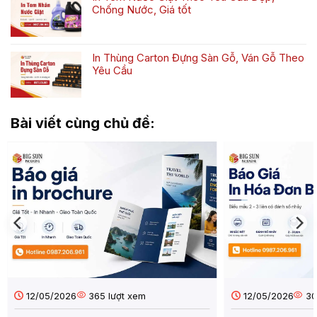
luận
Khăn
Chống Nước, Giá tốt
ở
Tắm
Không
In
Đẹp,
có
hộp
Chuyên
bình
đựng
Nghiệp
In Thùng Carton Đựng Sàn Gỗ, Ván Gỗ Theo
luận
bánh
Yêu Cầu
ở
cốm
Không
In
nâng
có
Tem
tầm
bình
Nước
giá
Bài viết cùng chủ đề:
luận
Giặt
trị
ở
Theo
đặc
In
Yêu
sản
Thùng
Cầu
Carton
Đẹp,
Đựng
Chống
Sàn
Nước,
Gỗ,
Giá
Ván
tốt
Gỗ
Theo
Yêu
Cầu
12/05/2026
365 lượt xem
12/05/2026
30