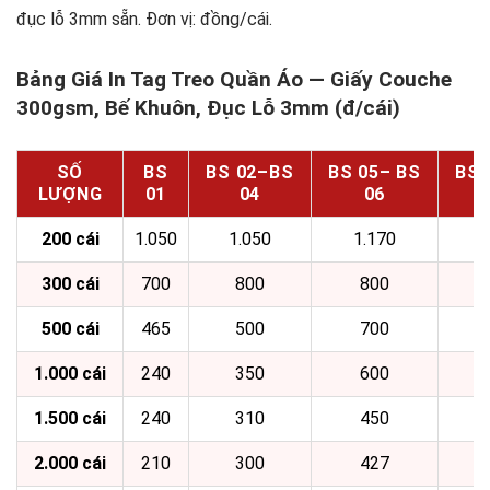
đục lỗ 3mm sẵn. Đơn vị: đồng/cái.
Bảng Giá In Tag Treo Quần Áo — Giấy Couche
300gsm, Bế Khuôn, Đục Lỗ 3mm (đ/cái)
SỐ
BS
BS 02–BS
BS 05– BS
BS 
LƯỢNG
01
04
06
200 cái
1.050
1.050
1.170
2
300 cái
700
800
800
1
500 cái
465
500
700
1
1.000 cái
240
350
600
1.500 cái
240
310
450
2.000 cái
210
300
427