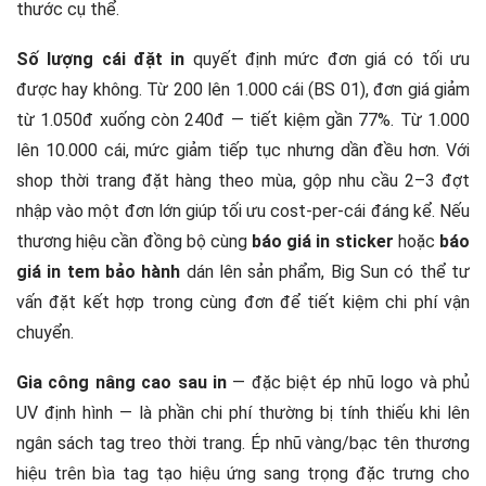
thước cụ thể.
Số lượng cái đặt in
quyết định mức đơn giá có tối ưu
được hay không. Từ 200 lên 1.000 cái (BS 01), đơn giá giảm
từ 1.050đ xuống còn 240đ — tiết kiệm gần 77%. Từ 1.000
lên 10.000 cái, mức giảm tiếp tục nhưng dần đều hơn. Với
shop thời trang đặt hàng theo mùa, gộp nhu cầu 2–3 đợt
nhập vào một đơn lớn giúp tối ưu cost-per-cái đáng kể. Nếu
thương hiệu cần đồng bộ cùng
báo giá in sticker
hoặc
báo
giá in tem bảo hành
dán lên sản phẩm, Big Sun có thể tư
vấn đặt kết hợp trong cùng đơn để tiết kiệm chi phí vận
chuyển.
Gia công nâng cao sau in
— đặc biệt ép nhũ logo và phủ
UV định hình — là phần chi phí thường bị tính thiếu khi lên
ngân sách tag treo thời trang. Ép nhũ vàng/bạc tên thương
hiệu trên bìa tag tạo hiệu ứng sang trọng đặc trưng cho