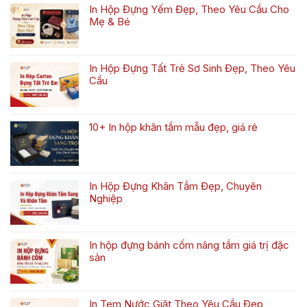
luận
In Hộp Đựng Yếm Đẹp, Theo Yêu Cầu Cho
ở
Mẹ & Bé
Bộ
Không
sưu
có
tập
bình
hộp
In Hộp Đựng Tất Trẻ Sơ Sinh Đẹp, Theo Yêu
luận
trung
Cầu
ở
thu
Không
In
2026
có
Hộp
bình
Đựng
10+ In hộp khăn tắm mẫu đẹp, giá rẻ
luận
Yếm
Không
ở
Đẹp,
có
In
Theo
bình
Hộp
Yêu
luận
Đựng
Cầu
In Hộp Đựng Khăn Tắm Đẹp, Chuyên
ở
Tất
Cho
Nghiệp
10+
Trẻ
Mẹ
Không
In
Sơ
&
có
hộp
Sinh
Bé
bình
khăn
Đẹp,
In hộp đựng bánh cốm nâng tầm giá trị đặc
luận
tắm
Theo
sản
ở
mẫu
Yêu
Không
In
đẹp,
Cầu
có
Hộp
giá
bình
Đựng
rẻ
In Tem Nước Giặt Theo Yêu Cầu Đẹp,