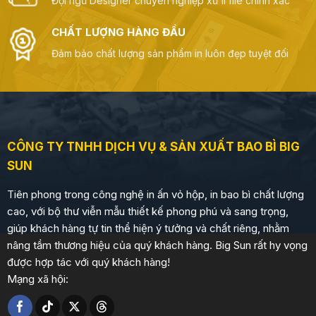
Đội ngũ Designer chuyên nghiệp xử lí file chính xác
CHẤT LƯỢNG HÀNG ĐẦU
Đảm bảo chất lượng sản phẩm in luôn đẹp tuyệt đối
CÔNG TY TNHH DỊCH VỤ & SẢN XUẤT BAO BÌ BIG
SUN
Tiên phong trong công nghệ in ấn vỏ hộp, in bao bì chất lượng
cao, với bộ thư viễn mẫu thiết kế phong phú và sang trọng,
giúp khách hàng tự tin thể hiện ý tưởng và chất riêng, nhằm
nâng tầm thương hiệu của quý khách hàng. Big Sun rất hy vọng
được hợp tác với quý khách hàng!
Mạng xã hội: