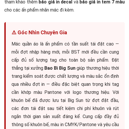
tham khảo thêm
báo giá in decal
và
báo giá in tem 7 màu
cho các ấn phẩm nhãn mác đi kèm.
⚠️ Góc Nhìn Chuyên Gia
Mác quần áo là ấn phẩm có tần suất tái đặt cao —
mỗi đợt nhập hàng mới, mỗi BST mới đều cần cung
cấp đủ số lượng tag cho toàn bộ sản phẩm. Đặt
thẳng tại xưởng
Bao Bì Big Sun
giúp thương hiệu thời
trang kiểm soát được chất lượng và màu sắc ổn định
qua nhiều đợt in — điều đặc biệt quan trọng khi tag
cần khớp màu Pantone với logo thương hiệu. Với
khuôn bế đã được lưu tại Big Sun từ đợt đặt đầu,
các đơn tái đặt sau tiết kiệm chi phí khuôn và rút
ngắn thời gian sản xuất đáng kể. Cung cấp đầy đủ
thông số khuôn bế, màu in CMYK/Pantone và yêu cầu