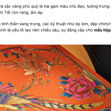
và sắc vàng phú quý là hai gam màu chủ đạo, tượng trưng
í Tết rộn ràng, ấm áp.
 tinh thần sang trọng, các kỹ thuật như ép kim, dập chìm/n
nh là yếu tố tạo nên chiều sâu, sự đẳng cấp cho
mẫu hộp