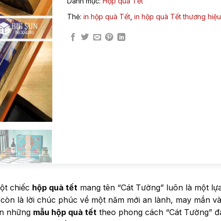
Danh mục:
Hộp quà Tết
Thẻ:
in hộp quà Tết
,
in hộp quà Tết thương hiệu
ột chiếc
hộp quà tết
mang tên “Cát Tường” luôn là một lự
à còn là lời chúc phúc về một năm mới an lành, may mắn v
bạn những
mẫu hộp quà tết
theo phong cách “Cát Tường” đ