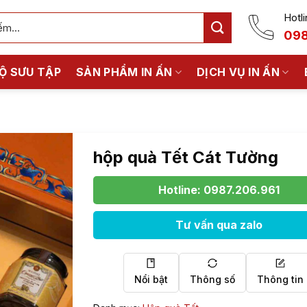
Hotli
098
Ộ SƯU TẬP
SẢN PHẨM IN ẤN
DỊCH VỤ IN ẤN
hộp quà Tết Cát Tường
Hotline: 0987.206.961
Tư vấn qua zalo
Nổi bật
Thông số
Thông tin