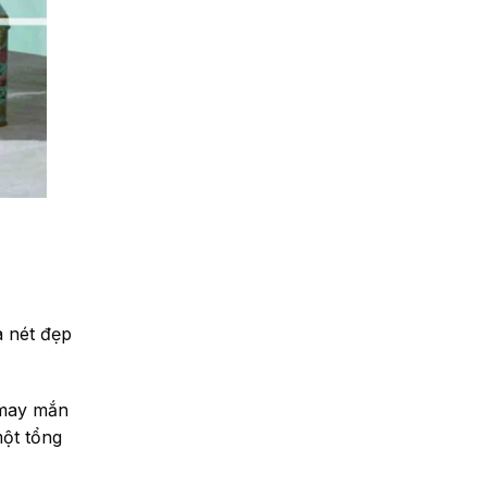
a nét đẹp
 may mắn
một tổng