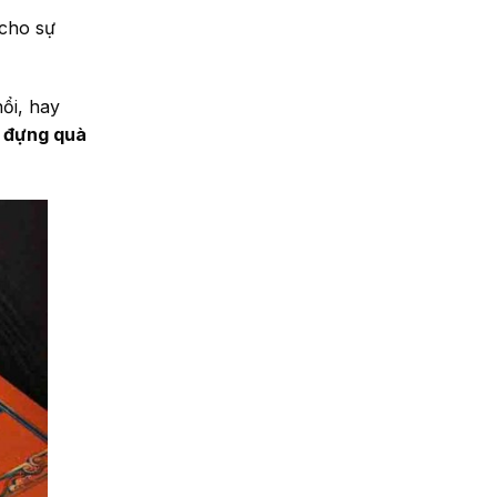
 cho sự
ổi, hay
 đựng quà