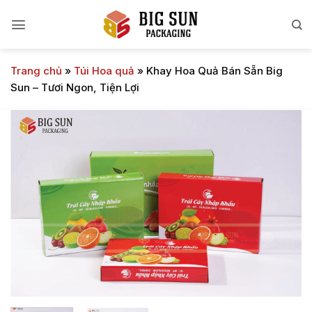
Bỏ
qua
nội
dung
Trang chủ
»
Túi Hoa quả
»
Khay Hoa Quả Bán Sẵn Big
Sun – Tươi Ngon, Tiện Lợi