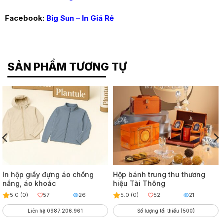
Facebook:
Big Sun – In Giá Rẻ
SẢN PHẨM TƯƠNG TỰ
In hộp giấy đựng áo chống
Hộp bánh trung thu thương
nắng, áo khoác
hiệu Tài Thông
5.0 (0)
57
26
5.0 (0)
52
21
Liên hệ 0987.206.961
Số lượng tối thiểu (500)