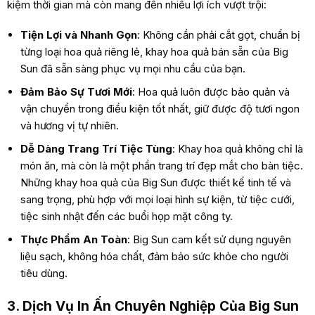
kiệm thời gian mà còn mang đến nhiều lợi ích vượt trội:
Tiện Lợi và Nhanh Gọn
: Không cần phải cắt gọt, chuẩn bị
từng loại hoa quả riêng lẻ, khay hoa quả bán sẵn của Big
Sun đã sẵn sàng phục vụ mọi nhu cầu của bạn.
Đảm Bảo Sự Tươi Mới
: Hoa quả luôn được bảo quản và
vận chuyển trong điều kiện tốt nhất, giữ được độ tươi ngon
và hương vị tự nhiên.
Dễ Dàng Trang Trí Tiệc Tùng
: Khay hoa quả không chỉ là
món ăn, mà còn là một phần trang trí đẹp mắt cho bàn tiệc.
Những khay hoa quả của Big Sun được thiết kế tinh tế và
sang trọng, phù hợp với mọi loại hình sự kiện, từ tiệc cưới,
tiệc sinh nhật đến các buổi họp mặt công ty.
Thực Phẩm An Toàn
: Big Sun cam kết sử dụng nguyên
liệu sạch, không hóa chất, đảm bảo sức khỏe cho người
tiêu dùng.
3. Dịch Vụ In Ấn Chuyên Nghiệp Của Big Sun