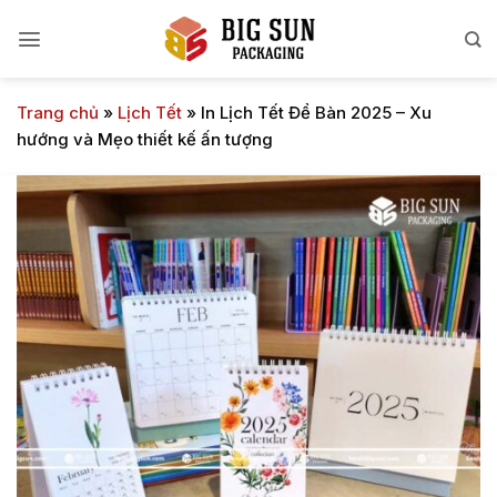
Bỏ
qua
nội
dung
Trang chủ
»
Lịch Tết
»
In Lịch Tết Để Bàn 2025 – Xu
hướng và Mẹo thiết kế ấn tượng