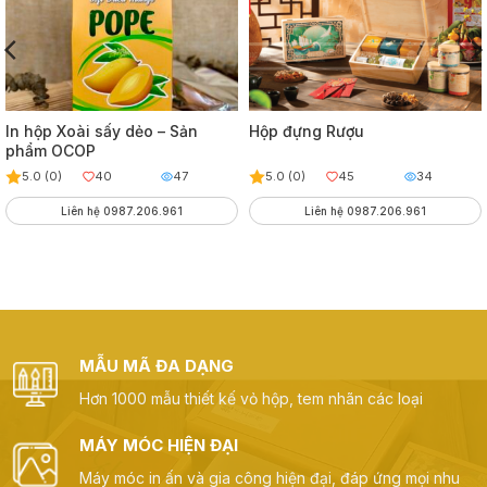
In hộp Xoài sấy dẻo – Sản
Hộp đựng Rượu
phẩm OCOP
5.0 (0)
40
47
5.0 (0)
45
34
Liên hệ 0987.206.961
Liên hệ 0987.206.961
MẪU MÃ ĐA DẠNG
Hơn 1000 mẫu thiết kế vỏ hộp, tem nhãn các loại
MÁY MÓC HIỆN ĐẠI
Máy móc in ấn và gia công hiện đại, đáp ứng mọi nhu