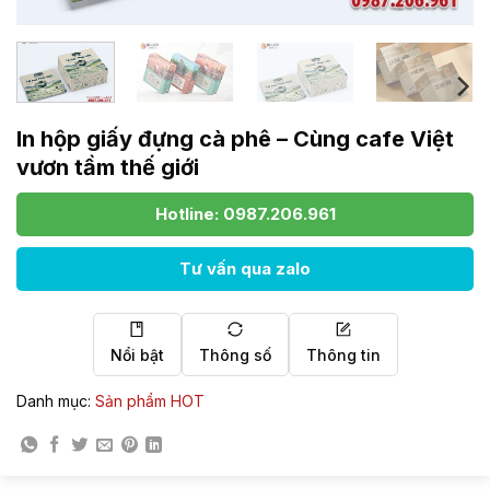
In hộp giấy đựng cà phê – Cùng cafe Việt
vươn tầm thế giới
Hotline: 0987.206.961
Tư vấn qua zalo
Nổi bật
Thông số
Thông tin
Danh mục:
Sản phẩm HOT