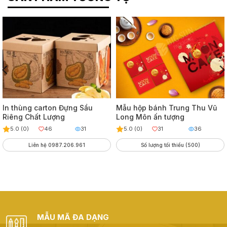
In thùng carton Đựng Sầu
Mẫu hộp bánh Trung Thu Vũ
Riêng Chất Lượng
Long Môn ấn tượng
5.0 (0)
46
31
5.0 (0)
31
36
Liên hệ 0987.206.961
Số lượng tối thiểu (500)
MẪU MÃ ĐA DẠNG