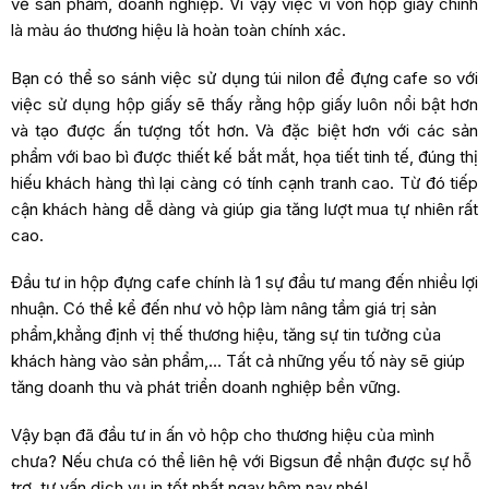
về sản phẩm, doanh nghiệp. Vì vậy việc ví von hộp giấy chính
là màu áo thương hiệu là hoàn toàn chính xác.
Bạn có thể so sánh việc sử dụng túi nilon để đựng cafe so với
việc sử dụng hộp giấy sẽ thấy rằng hộp giấy luôn nổi bật hơn
và tạo được ấn tượng tốt hơn. Và đặc biệt hơn với các sản
phẩm với bao bì được thiết kế bắt mắt, họa tiết tinh tế, đúng thị
hiếu khách hàng thì lại càng có tính cạnh tranh cao. Từ đó tiếp
cận khách hàng dễ dàng và giúp gia tăng lượt mua tự nhiên rất
cao.
Đầu tư in hộp đựng cafe chính là 1 sự đầu tư mang đến nhiều lợi
nhuận. Có thể kể đến như vỏ hộp làm nâng tầm giá trị sản
phẩm,khẳng định vị thế thương hiệu, tăng sự tin tưởng của
khách hàng vào sản phẩm,… Tất cả những yếu tố này sẽ giúp
tăng doanh thu và phát triển doanh nghiệp bền vững.
Vậy bạn đã đầu tư in ấn vỏ hộp cho thương hiệu của mình
chưa? Nếu chưa có thể liên hệ với Bigsun để nhận được sự hỗ
trợ, tư vấn dịch vụ in tốt nhất ngay hôm nay nhé!