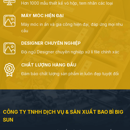
Hơn 1000 mẫu thiết kế vỏ hộp, tem nhãn các loại
MÁY MÓC HIỆN ĐẠI
Máy móc in ấn và gia công hiện đại, đáp ứng mọi nhu
cầu
DESIGNER CHUYÊN NGHIỆP
Đội ngũ Designer chuyên nghiệp xử lí file chính xác
CHẤT LƯỢNG HÀNG ĐẦU
Đảm bảo chất lượng sản phẩm in luôn đẹp tuyệt đối
CÔNG TY TNHH DỊCH VỤ & SẢN XUẤT BAO BÌ BIG
SUN