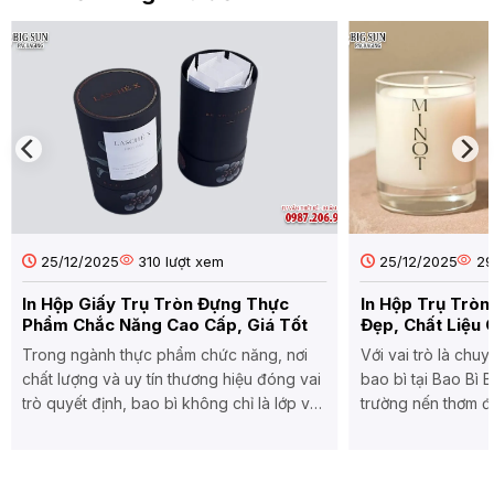
trị
ở
Theo
đặc
In
Yêu
sản
Thùng
Cầu
Carton
Đẹp,
Đựng
Chống
Sàn
Nước,
Gỗ,
Giá
Ván
tốt
Gỗ
Theo
Yêu
Cầu
25/12/2025
310 lượt xem
25/12/2025
29
In Hộp Giấy Trụ Tròn Đựng Thực
In Hộp Trụ Trò
Phẩm Chắc Năng Cao Cấp, Giá Tốt
Đẹp, Chất Liệu 
Trong ngành thực phẩm chức năng, nơi
Với vai trò là chuy
chất lượng và uy tín thương hiệu đóng vai
bao bì tại Bao Bì B
trò quyết định, bao bì không chỉ là lớp vỏ
trường nến thơm đ
bảo vệ mà còn là công cụ marketing hiệu
kéo theo yêu cầu
quả. In hộp trụ tròn đựng thực phẩm chức
giải pháp bao bì 
năng đang trở thành xu hướng được nhiều
mang đến sự thư giã