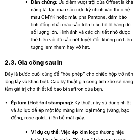
Dẫn chứng:
Ưu điểm vượt trội của Offset là khả
năng tái tạo màu sắc cực kỳ chính xác theo hệ
màu CMYK hoặc màu pha Pantone, đảm bảo
tính đồng nhất màu sắc trên toàn bộ lô hàng dù
số lượng lớn. Hình ảnh và các chi tiết nhỏ được
thể hiện với độ sắc nét tuyệt đối, không có hiện
tượng lem nhem hay vỡ hạt.
2.3. Gia công sau in
Đây là bước cuối cùng để “hóa phép” cho chiếc hộp trở nên
lộng lẫy và khác biệt. Các kỹ thuật gia công tinh xảo sẽ nâng
tầm giá trị cho
thiết kế bao bì saffron
của bạn.
Ép kim (Hot foil stamping):
Kỹ thuật này sử dụng nhiệt
và áp lực để ép một lớp màng kim loại mỏng (vàng, bạc,
đồng, rose gold…) lên bề mặt giấy.
Ví dụ cụ thể:
Việc
ép kim
logo thương hiệu
hoặc tên sản phẩm “Saffron” bằng màu vàng