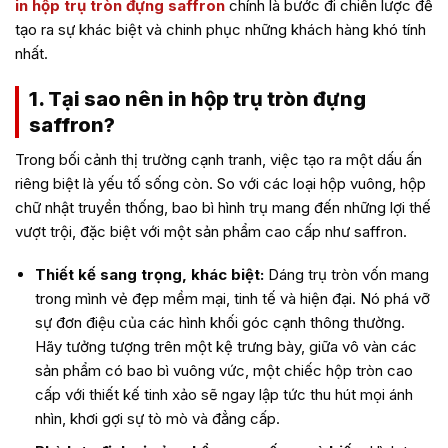
in hộp trụ tròn đựng saffron
chính là bước đi chiến lược để
tạo ra sự khác biệt và chinh phục những khách hàng khó tính
nhất.
1. Tại sao nên in hộp trụ tròn đựng
saffron?
Trong bối cảnh thị trường cạnh tranh, việc tạo ra một dấu ấn
riêng biệt là yếu tố sống còn. So với các loại hộp vuông, hộp
chữ nhật truyền thống,
bao bì hình trụ
mang đến những lợi thế
vượt trội, đặc biệt với một sản phẩm cao cấp như saffron.
Thiết kế sang trọng, khác biệt:
Dáng trụ tròn vốn mang
trong mình vẻ đẹp mềm mại, tinh tế và hiện đại. Nó phá vỡ
sự đơn điệu của các hình khối góc cạnh thông thường.
Hãy tưởng tượng trên một kệ trưng bày, giữa vô vàn các
sản phẩm có bao bì vuông vức, một chiếc
hộp tròn cao
cấp
với thiết kế tinh xảo sẽ ngay lập tức thu hút mọi ánh
nhìn, khơi gợi sự tò mò và đẳng cấp.