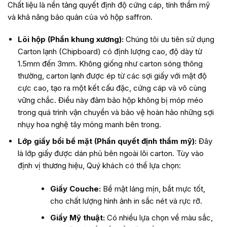
Chất liệu là nền tảng quyết định độ cứng cáp, tính thẩm mỹ
và khả năng bảo quản của
vỏ hộp saffron
.
Lõi hộp (Phần khung xương):
Chúng tôi ưu tiên sử dụng
Carton lạnh (Chipboard) có định lượng cao, độ dày từ
1.5mm đến 3mm. Không giống như carton sóng thông
thường, carton lạnh được ép từ các sợi giấy với mật độ
cực cao, tạo ra một kết cấu đặc, cứng cáp và vô cùng
vững chắc. Điều này đảm bảo hộp không bị móp méo
trong quá trình vận chuyển và bảo vệ hoàn hảo những sợi
nhụy hoa nghệ tây mỏng manh bên trong.
Lớp giấy bồi bề mặt (Phần quyết định thẩm mỹ):
Đây
là lớp giấy được dán phủ bên ngoài lõi carton. Tùy vào
định vị thương hiệu, Quý khách có thể lựa chọn:
Giấy Couche:
Bề mặt láng mịn, bắt mực tốt,
cho chất lượng hình ảnh in sắc nét và rực rỡ.
Giấy Mỹ thuật:
Có nhiều lựa chọn về màu sắc,