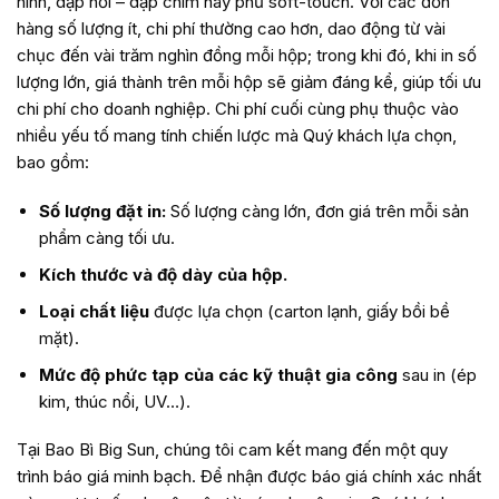
hình, dập nổi – dập chìm hay phủ soft-touch. Với các đơn
hàng số lượng ít, chi phí thường cao hơn, dao động từ vài
chục đến vài trăm nghìn đồng mỗi hộp; trong khi đó, khi in số
lượng lớn, giá thành trên mỗi hộp sẽ giảm đáng kể, giúp tối ưu
chi phí cho doanh nghiệp. Chi phí cuối cùng phụ thuộc vào
nhiều yếu tố mang tính chiến lược mà Quý khách lựa chọn,
bao gồm:
Số lượng đặt in:
Số lượng càng lớn, đơn giá trên mỗi sản
phẩm càng tối ưu.
Kích thước và độ dày của hộp.
Loại chất liệu
được lựa chọn (carton lạnh, giấy bồi bề
mặt).
Mức độ phức tạp của các kỹ thuật gia công
sau in (ép
kim, thúc nổi, UV…).
Tại Bao Bì Big Sun, chúng tôi cam kết mang đến một quy
trình báo giá minh bạch. Để nhận được báo giá chính xác nhất