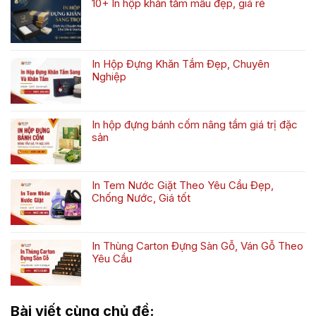
10+ In hộp khăn tắm mẫu đẹp, giá rẻ
luận
Yếm
Không
ở
Đẹp,
có
In
Theo
bình
Hộp
Yêu
luận
Đựng
Cầu
In Hộp Đựng Khăn Tắm Đẹp, Chuyên
ở
Tất
Cho
Nghiệp
10+
Trẻ
Mẹ
Không
In
Sơ
&
có
hộp
Sinh
Bé
bình
khăn
Đẹp,
In hộp đựng bánh cốm nâng tầm giá trị đặc
luận
tắm
Theo
sản
ở
mẫu
Yêu
Không
In
đẹp,
Cầu
có
Hộp
giá
bình
Đựng
rẻ
In Tem Nước Giặt Theo Yêu Cầu Đẹp,
luận
Khăn
Chống Nước, Giá tốt
ở
Tắm
Không
In
Đẹp,
có
hộp
Chuyên
bình
đựng
Nghiệp
In Thùng Carton Đựng Sàn Gỗ, Ván Gỗ Theo
luận
bánh
Yêu Cầu
ở
cốm
Không
In
nâng
có
Tem
tầm
bình
Nước
giá
Bài viết cùng chủ đề:
luận
Giặt