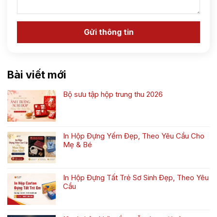
Bài viết mới
Bộ sưu tập hộp trung thu 2026
Không
có
bình
luận
In Hộp Đựng Yếm Đẹp, Theo Yêu Cầu Cho
ở
Mẹ & Bé
Bộ
Không
sưu
có
tập
bình
hộp
In Hộp Đựng Tất Trẻ Sơ Sinh Đẹp, Theo Yêu
luận
trung
Cầu
ở
thu
Không
In
2026
có
Hộp
bình
Đựng