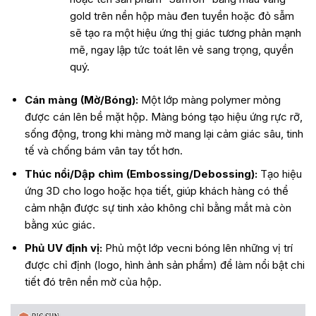
gold trên nền hộp màu đen tuyền hoặc đỏ sẫm
sẽ tạo ra một hiệu ứng thị giác tương phản mạnh
mẽ, ngay lập tức toát lên vẻ sang trọng, quyền
quý.
Cán màng (Mờ/Bóng):
Một lớp màng polymer mỏng
được cán lên bề mặt hộp. Màng bóng tạo hiệu ứng rực rỡ,
sống động, trong khi màng mờ mang lại cảm giác sâu, tinh
tế và chống bám vân tay tốt hơn.
Thúc nổi/Dập chìm (Embossing/Debossing):
Tạo hiệu
ứng 3D cho logo hoặc họa tiết, giúp khách hàng có thể
cảm nhận được sự tinh xảo không chỉ bằng mắt mà còn
bằng xúc giác.
Phủ UV định vị:
Phủ một lớp vecni bóng lên những vị trí
được chỉ định (logo, hình ảnh sản phẩm) để làm nổi bật chi
tiết đó trên nền mờ của hộp.