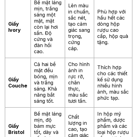
Bề mặt láng
Lên màu
mịn, trắng
in chuẩn,
Phù hợp với
sáng một
sắc nét,
hầu hết các
mặt, mặt
Giấy
tạo cảm
dòng hộp
còn lại hơi
Ivory
giác sang
rượu cao
sần. Độ
trọng,
cấp, hộp quà
cứng và
cứng
tặng.
đàn hồi
cáp.
cao.
Cả hai bề
Cho hình
Thích hợp
mặt đều
ảnh in
cho các thiết
bóng, mịn
rực rỡ,
Giấy
kế sử dụng
và trắng
chân
Couche
nhiều hình
sáng. Khả
thực,
ảnh, màu sắc
năng bắt
màu sắc
phức tạp.
sáng tốt.
tươi tắn.
Bề mặt láng
In hộp mỹ
Chất
mịn, độ
phẩm, dược
lượng in
Giấy
bám mực
phẩm và các
cao, tạo
Bristol
tốt, dày và
loại hộp rượu
cảm giác