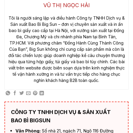
VŨ THỊ NGỌC HẢI
Tôi là người sáng lập và điều hành Công ty TNHH Dịch vụ &
Sản xuất Bao Bì Big Sun – đơn vị chuyên sản xuất và in ấn
bao bì giấy cao cấp tại Hà Nội, với xưởng sản xuất tại Đống
Đa, Chương Mỹ và chi nhánh phía Nam tại Bình Tân,
TP.HCM. Với phương châm “Đồng Hành Cùng Thành Công
Của Bạn”, Big Sun không chỉ cung cấp sản phẩm mà còn là
đối tác chiến lược giúp doanh nghiệp kể câu chuyện thương
hiệu qua từng hộp giấy, túi giấy và bao bì tùy chỉnh. Các bài
viết trên website được biên soạn dựa trên kinh nghiệm thực
tế vận hành xưởng in và tư vấn trực tiếp cho hàng chục
nghìn khách hàng B2B toàn quốc.
CÔNG TY TNHH DỊCH VỤ & SẢN XUẤT
BAO BÌ BIGSUN
Văn Phòng:
Số nhà 21, ngách 71, Ngõ 116 Đường