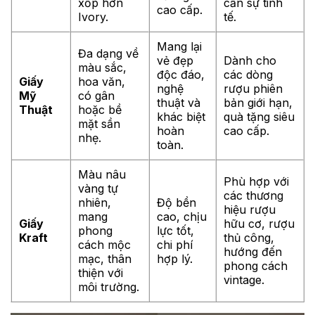
xốp hơn
cần sự tinh
cao cấp.
Ivory.
tế.
Mang lại
Đa dạng về
vẻ đẹp
Dành cho
màu sắc,
độc đáo,
các dòng
Giấy
hoa văn,
nghệ
rượu phiên
Mỹ
có gân
thuật và
bản giới hạn,
Thuật
hoặc bề
khác biệt
quà tặng siêu
mặt sần
hoàn
cao cấp.
nhẹ.
toàn.
Màu nâu
Phù hợp với
vàng tự
các thương
nhiên,
Độ bền
hiệu rượu
mang
cao, chịu
Giấy
hữu cơ, rượu
phong
lực tốt,
Kraft
thủ công,
cách mộc
chi phí
hướng đến
mạc, thân
hợp lý.
phong cách
thiện với
vintage.
môi trường.