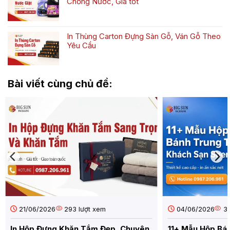
Chống Nước, Giá tốt
ở
Tắm
Không
In
Đẹp,
có
hộp
Chuyên
bình
đựng
Nghiệp
In Thùng Carton Đựng Sàn Gỗ, Ván Gỗ Theo
luận
bánh
Yêu Cầu
ở
cốm
Không
In
nâng
có
Tem
tầm
bình
Nước
giá
Bài viết cùng chủ đề:
luận
Giặt
trị
ở
Theo
đặc
In
Yêu
sản
Thùng
Cầu
Carton
Đẹp,
Đựng
Chống
Sàn
Nước,
Gỗ,
Giá
Ván
tốt
Gỗ
Theo
Yêu
Cầu
21/06/2026
293 lượt xem
04/06/2026
31
In Hộp Đựng Khăn Tắm Đẹp, Chuyên
11+ Mẫu Hộp Bá