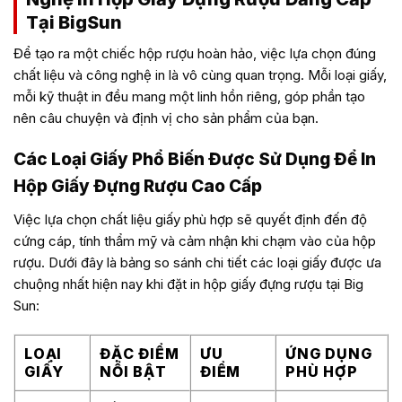
Tại BigSun
Để tạo ra một chiếc hộp rượu hoàn hảo, việc lựa chọn đúng
chất liệu và công nghệ in là vô cùng quan trọng. Mỗi loại giấy,
mỗi kỹ thuật in đều mang một linh hồn riêng, góp phần tạo
nên câu chuyện và định vị cho sản phẩm của bạn.
Các Loại Giấy Phổ Biến Được Sử Dụng Để In
Hộp Giấy Đựng Rượu Cao Cấp
Việc lựa chọn chất liệu giấy phù hợp sẽ quyết định đến độ
cứng cáp, tính thẩm mỹ và cảm nhận khi chạm vào của hộp
rượu. Dưới đây là bảng so sánh chi tiết các loại giấy được ưa
chuộng nhất hiện nay khi đặt in hộp giấy đựng rượu tại Big
Sun:
LOẠI
ĐẶC ĐIỂM
ƯU
ỨNG DỤNG
GIẤY
NỔI BẬT
ĐIỂM
PHÙ HỢP