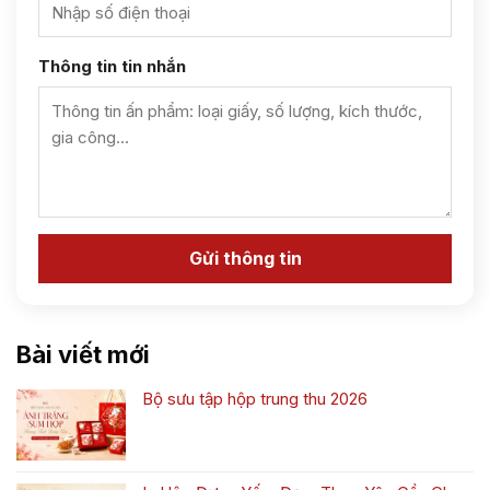
Thông tin tin nhắn
Bài viết mới
Bộ sưu tập hộp trung thu 2026
Không
có
bình
luận