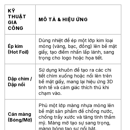
KỸ
THUẬT
MÔ TẢ & HIỆU ỨNG
GIA
CÔNG
Dùng nhiệt để ép một lớp kim loại
Ép kim
mỏng (vàng, bạc, đồng) lên bề mặt
(Hot Foil)
giấy, tạo điểm nhấn lấp lánh, sang
trọng cho logo hoặc họa tiết.
Sử dụng khuôn để tạo ra các chi
tiết chìm xuống hoặc nổi lên trên
Dập chìm /
bề mặt giấy, mang lại hiệu ứng 3D
Dập nổi
tinh tế và cảm giác thích thú khi
chạm vào.
Phủ một lớp màng nhựa mỏng lên
bề mặt sản phẩm để chống nước,
Cán màng
chống trầy xước và tăng tính thẩm
(Bóng/Mờ)
mỹ. Màng mờ tạo sự sang trọng,
màng bóng tạo sự nổi bật.