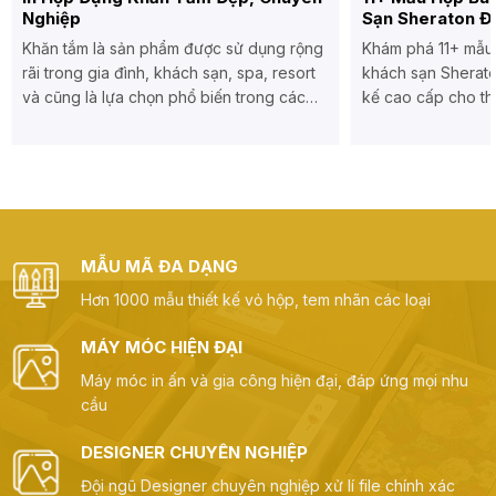
Nghiệp
Sạn Sheraton Đ
Khăn tắm là sản phẩm được sử dụng rộng
Khám phá 11+ mẫu 
rãi trong gia đình, khách sạn, spa, resort
khách sạn Sherato
và cũng là lựa chọn phổ biến trong các
kế cao cấp cho th
chương trình quà tặng doanh nghiệp. Bên
vấn in hộp bánh tr
cạnh chất lượng sản phẩm, bao bì ngày
càng đóng vai trò quan trọng trong việc
bảo vệ khăn, nâng cao giá...
MẪU MÃ ĐA DẠNG
Hơn 1000 mẫu thiết kế vỏ hộp, tem nhãn các loại
MÁY MÓC HIỆN ĐẠI
Máy móc in ấn và gia công hiện đại, đáp ứng mọi nhu
cầu
DESIGNER CHUYÊN NGHIỆP
Đội ngũ Designer chuyên nghiệp xử lí file chính xác