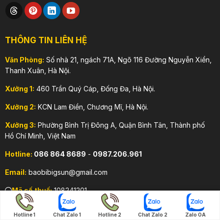
THÔNG TIN LIÊN HỆ
Văn Phòng:
Số nhà 21, ngách 71A, Ngõ 116 Đường Nguyễn Xiển,
Thanh Xuân, Hà Nội.
Xưởng 1:
460 Trần Quý Cáp, Đống Đa, Hà Nội.
Xưởng 2:
KCN Lam Điền, Chương Mĩ, Hà Nội.
Xưởng 3:
Phường Bình Trị Đông A, Quận Bình Tân, Thành phố
Hồ Chí Minh, Việt Nam
Hotline:
086 864 8689
-
0987.206.961
Email:
baobibigsun@gmail.com
Mã số thuế:
108241201
Hotline 1
Chat Zalo 1
Hotline 2
Chat Zalo 2
Zalo OA