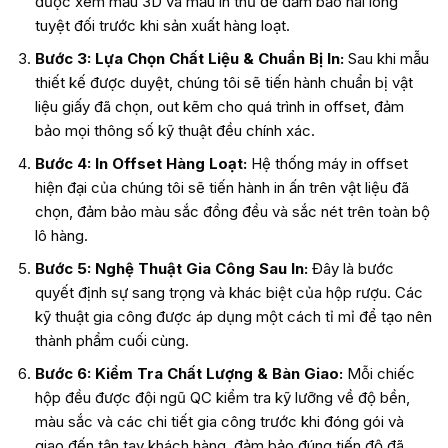
được xem mẫu 3D và mẫu in thử để đảm bảo hài lòng
tuyệt đối trước khi sản xuất hàng loạt.
Bước 3: Lựa Chọn Chất Liệu & Chuẩn Bị In:
Sau khi mẫu
thiết kế được duyệt, chúng tôi sẽ tiến hành chuẩn bị vật
liệu giấy đã chọn, out kẽm cho quá trình in offset, đảm
bảo mọi thông số kỹ thuật đều chính xác.
Bước 4: In Offset Hàng Loạt:
Hệ thống máy in offset
hiện đại của chúng tôi sẽ tiến hành in ấn trên vật liệu đã
chọn, đảm bảo màu sắc đồng đều và sắc nét trên toàn bộ
lô hàng.
Bước 5: Nghệ Thuật Gia Công Sau In:
Đây là bước
quyết định sự sang trọng và khác biệt của hộp rượu. Các
kỹ thuật gia công được áp dụng một cách tỉ mỉ để tạo nên
thành phẩm cuối cùng.
Bước 6: Kiểm Tra Chất Lượng & Bàn Giao:
Mỗi chiếc
hộp đều được đội ngũ QC kiểm tra kỹ lưỡng về độ bền,
màu sắc và các chi tiết gia công trước khi đóng gói và
giao đến tận tay khách hàng, đảm bảo đúng tiến độ đã