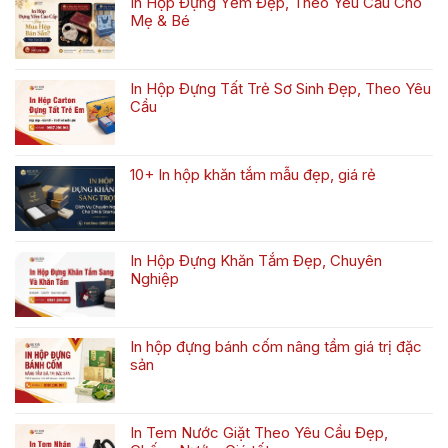
In Hộp Đựng Yếm Đẹp, Theo Yêu Cầu Cho
ở
Mẹ & Bé
Bộ
Không
sưu
có
tập
bình
hộp
In Hộp Đựng Tất Trẻ Sơ Sinh Đẹp, Theo Yêu
luận
trung
Cầu
ở
thu
Không
In
2026
có
Hộp
bình
Đựng
10+ In hộp khăn tắm mẫu đẹp, giá rẻ
luận
Yếm
Không
ở
Đẹp,
có
In
Theo
bình
Hộp
Yêu
luận
Đựng
Cầu
In Hộp Đựng Khăn Tắm Đẹp, Chuyên
ở
Tất
Cho
Nghiệp
10+
Trẻ
Mẹ
Không
In
Sơ
&
có
hộp
Sinh
Bé
bình
khăn
Đẹp,
In hộp đựng bánh cốm nâng tầm giá trị đặc
luận
tắm
Theo
sản
ở
mẫu
Yêu
Không
In
đẹp,
Cầu
có
Hộp
giá
bình
Đựng
rẻ
In Tem Nước Giặt Theo Yêu Cầu Đẹp,
luận
Khăn