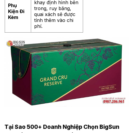
khay định hình bên
Phụ
trong, ruy băng,
Kiện Đi
quai xách sẽ được
Kèm
tính thêm vào chi
phí.
in hộp giấy đựng rượu cao cấp tại BigSun!
Tại Sao 500+ Doanh Nghiệp Chọn BigSun