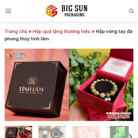
Bỏ
qua
nội
dung
Trang chủ
»
Hộp quà tặng thương hiệu
»
Hộp vòng tay đá
phong thủy tinh lâm