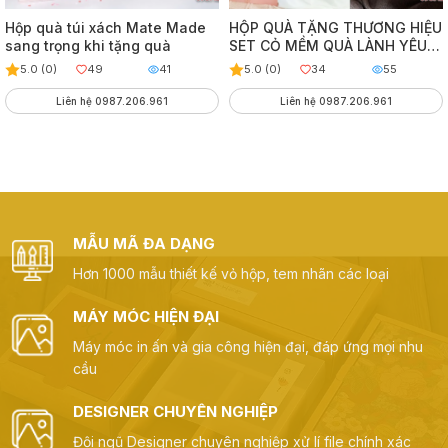
Hộp quà túi xách Mate Made
HỘP QUÀ TẶNG THƯƠNG HIỆU
sang trọng khi tặng quà
SET CỎ MỀM QUÀ LÀNH YÊU
THẬT
5.0 (0)
49
41
5.0 (0)
34
55
Liên hệ 0987.206.961
Liên hệ 0987.206.961
MẪU MÃ ĐA DẠNG
Hơn 1000 mẫu thiết kế vỏ hộp, tem nhãn các loại
MÁY MÓC HIỆN ĐẠI
Máy móc in ấn và gia công hiện đại, đáp ứng mọi nhu
cầu
DESIGNER CHUYÊN NGHIỆP
Đội ngũ Designer chuyên nghiệp xử lí file chính xác