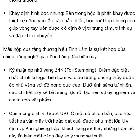
Khay định hình bọc nhung: Bên trong hộp là phần khay được
thiết kế riêng với nấc cài chắc chắn, bọc một lớp nhung mịn
giúp vòng tay luôn được cố định ở vị trí trung tâm, tránh sự
va đập khi di chuyển.
Mẫu hộp quà tặng thương hiệu Tinh Lâm là sự kết hợp của
nhiều công nghệ gia công hàng đầu hiện nay:
Kỹ thuật ép nhũ vàng 24K (Foil Stamping): Điểm đặc biệt
nhất chính là logo Tinh Lâm và biểu tượng phong thủy được
ép nhũ vàng với độ bóng cực cao. Dưới ánh sáng tự nhiên,
các chi tiết này sẽ bắt sáng rực rỡ, tạo nên sự uy nghiêm và
giá trị cho vật phẩm.
Cán màng định vị (Spot UV): Ở một số phiên bản, các họa
tiết hoa văn mây trời hoặc bát quái được phủ một lớp UV
định vị. Khi nghiêng hộp, khách hàng sẽ thấy những họa tiết
này ẩn hiện một cách đầy ẩn ý và nghệ thuật.