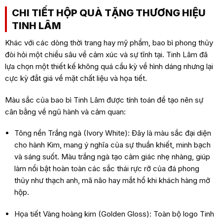
CHI TIẾT HỘP QUÀ TẶNG THƯƠNG HIỆU
TINH LÂM
Khác với các dòng thời trang hay mỹ phẩm, bao bì phong thủy
đòi hỏi một chiều sâu về cảm xúc và sự tĩnh tại. Tinh Lâm đã
lựa chọn một thiết kế không quá cầu kỳ về hình dáng nhưng lại
cực kỳ đắt giá về mặt chất liệu và họa tiết.
Màu sắc của bao bì Tinh Lâm được tính toán để tạo nên sự
cân bằng về ngũ hành và cảm quan:
Tông nền Trắng ngà (Ivory White): Đây là màu sắc đại diện
cho hành Kim, mang ý nghĩa của sự thuần khiết, minh bạch
và sáng suốt. Màu trắng ngà tạo cảm giác nhẹ nhàng, giúp
làm nổi bật hoàn toàn các sắc thái rực rỡ của đá phong
thủy như thạch anh, mã não hay mắt hổ khi khách hàng mở
hộp.
Họa tiết Vàng hoàng kim (Golden Gloss): Toàn bộ logo Tinh