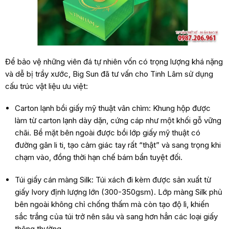
Để bảo vệ những viên đá tự nhiên vốn có trọng lượng khá nặng
và dễ bị trầy xước, Big Sun đã tư vấn cho Tinh Lâm sử dụng
cấu trúc vật liệu ưu việt:
Carton lạnh bồi giấy mỹ thuật vân chìm: Khung hộp được
làm từ carton lạnh dày dặn, cứng cáp như một khối gỗ vững
chãi. Bề mặt bên ngoài được bồi lớp giấy mỹ thuật có
đường gân li ti, tạo cảm giác tay rất “thật” và sang trọng khi
chạm vào, đồng thời hạn chế bám bẩn tuyệt đối.
Túi giấy cán màng Silk: Túi xách đi kèm được sản xuất từ
giấy Ivory định lượng lớn (300-350gsm). Lớp màng Silk phủ
bên ngoài không chỉ chống thấm mà còn tạo độ lì, khiến
sắc trắng của túi trở nên sâu và sang hơn hẳn các loại giấy
thông thường.