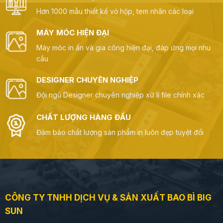
Hơn 1000 mẫu thiết kế vỏ hộp, tem nhãn các loại
MÁY MÓC HIỆN ĐẠI
Máy móc in ấn và gia công hiện đại, đáp ứng mọi nhu
cầu
DESIGNER CHUYÊN NGHIỆP
Đội ngũ Designer chuyên nghiệp xử lí file chính xác
CHẤT LƯỢNG HÀNG ĐẦU
Đảm bảo chất lượng sản phẩm in luôn đẹp tuyệt đối
CÔNG TY TNHH DỊCH VỤ & SẢN XUẤT BAO BÌ BIG
SUN