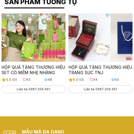
SẢN PHẨM TƯƠNG TỰ
HỘP QUÀ TẶNG THƯƠNG HIỆU
HỘP QUÀ TẶNG THƯƠNG HIỆU
SET CỎ MỀM NHẸ NHÀNG
TRANG SỨC TNJ
5.0 (0)
43
48
5.0 (0)
34
50
Liên hệ 0987.206.961
Liên hệ 0987.206.961
MẪU MÃ ĐA DẠNG