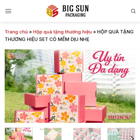
Bỏ
qua
nội
dung
Trang chủ
»
Hộp quà tặng thương hiệu
»
HỘP QUÀ TẶNG
THƯƠNG HIỆU SET CỎ MỀM DỊU NHẸ