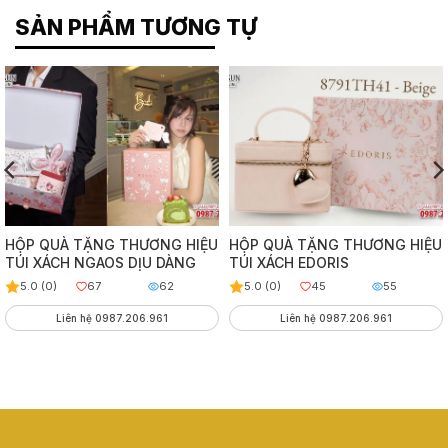
SẢN PHẨM TƯƠNG TỰ
HỘP QUÀ TẶNG THƯƠNG HIỆU
HỘP QUÀ TẶNG THƯƠNG HIỆU
TÚI XÁCH NGAOS DỊU DÀNG
TÚI XÁCH EDORIS
5.0 (0)
67
62
5.0 (0)
45
55
Liên hệ 0987.206.961
Liên hệ 0987.206.961