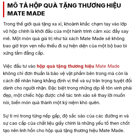
MÔ TẢ HỘP QUÀ TẶNG THƯƠNG HIỆU
MATE MADE
Trong thế giới quà tặng xa xỉ, khoảnh khắc chạm tay vào lớp
vỏ hộp chính là khởi đầu của một hành trình cảm xúc đầy say
mê. Một món quà giá trị như túi xách Mate Made sẽ không
bao giờ trọn vẹn nếu thiếu đi sự hiện diện của một bộ bao bì
xứng tầm đẳng cấp.
Việc đầu tư vào
hộp quà tặng thương hiệu
Mate Made
không chỉ đơn thuần là bảo vệ vật phẩm bên trong mà còn là
cách để nhãn hàng khẳng định vị thế và sự trân trọng tuyệt đối
dành cho người nhận. Đặc biệt trong những dịp lễ tôn vinh phái
đẹp, một chiếc hộp được chế tác tinh xảo sẽ thay lời muốn
nói, biến món quà thành một kỷ niệm khó quên.
Sự tỉ mỉ trong từng nếp gấp, độ sắc sảo của các đường in và
sự cao cấp của chất liệu giấy chính là những yếu tố then chốt
tạo nên linh hồn cho hộp quà tặng thương hiệu Mate Made.