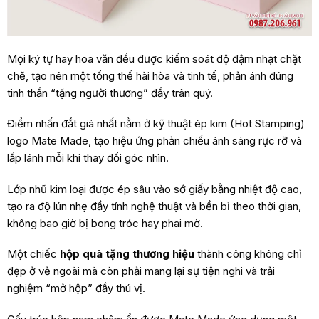
Mọi ký tự hay hoa văn đều được kiểm soát độ đậm nhạt chặt
chẽ, tạo nên một tổng thể hài hòa và tinh tế, phản ánh đúng
tinh thần “tặng người thương” đầy trân quý.
Điểm nhấn đắt giá nhất nằm ở kỹ thuật ép kim (Hot Stamping)
logo Mate Made, tạo hiệu ứng phản chiếu ánh sáng rực rỡ và
lấp lánh mỗi khi thay đổi góc nhìn.
Lớp nhũ kim loại được ép sâu vào sớ giấy bằng nhiệt độ cao,
tạo ra độ lún nhẹ đầy tính nghệ thuật và bền bỉ theo thời gian,
không bao giờ bị bong tróc hay phai mờ.
Một chiếc
hộp quà tặng thương hiệu
thành công không chỉ
đẹp ở vẻ ngoài mà còn phải mang lại sự tiện nghi và trải
nghiệm “mở hộp” đầy thú vị.