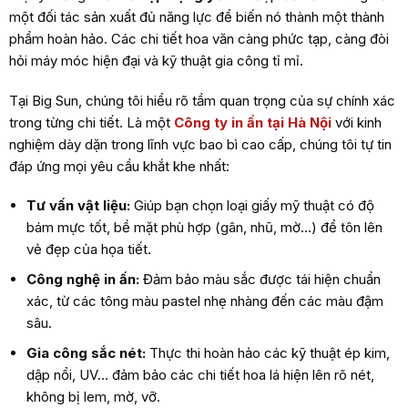
một đối tác sản xuất đủ năng lực để biến nó thành một thành
phẩm hoàn hảo. Các chi tiết hoa văn càng phức tạp, càng đòi
hỏi máy móc hiện đại và kỹ thuật gia công tỉ mỉ.
Tại Big Sun, chúng tôi hiểu rõ tầm quan trọng của sự chính xác
trong từng chi tiết. Là một
Công ty in ấn tại Hà Nội
với kinh
nghiệm dày dặn trong lĩnh vực bao bì cao cấp, chúng tôi tự tin
đáp ứng mọi yêu cầu khắt khe nhất:
Tư vấn vật liệu:
Giúp bạn chọn loại giấy mỹ thuật có độ
bám mực tốt, bề mặt phù hợp (gân, nhũ, mờ…) để tôn lên
vẻ đẹp của họa tiết.
Công nghệ in ấn:
Đảm bảo màu sắc được tái hiện chuẩn
xác, từ các tông màu pastel nhẹ nhàng đến các màu đậm
sâu.
Gia công sắc nét:
Thực thi hoàn hảo các kỹ thuật ép kim,
dập nổi, UV… đảm bảo các chi tiết hoa lá hiện lên rõ nét,
không bị lem, mờ, vỡ.