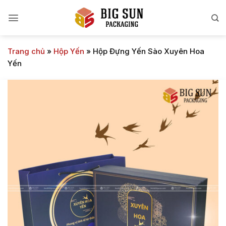
Bỏ
qua
nội
dung
Trang chủ
»
Hộp Yến
»
Hộp Đựng Yến Sào Xuyên Hoa
Yến