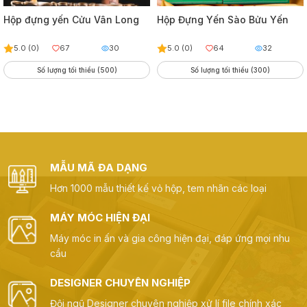
Hộp đựng yến Cửu Vân Long
Hộp Đựng Yến Sào Bửu Yến
5.0 (0)
67
30
5.0 (0)
64
32
Số lượng tối thiểu (500)
Số lượng tối thiểu (300)
MẪU MÃ ĐA DẠNG
Hơn 1000 mẫu thiết kế vỏ hộp, tem nhãn các loại
MÁY MÓC HIỆN ĐẠI
Máy móc in ấn và gia công hiện đại, đáp ứng mọi nhu
cầu
DESIGNER CHUYÊN NGHIỆP
Đội ngũ Designer chuyên nghiệp xử lí file chính xác