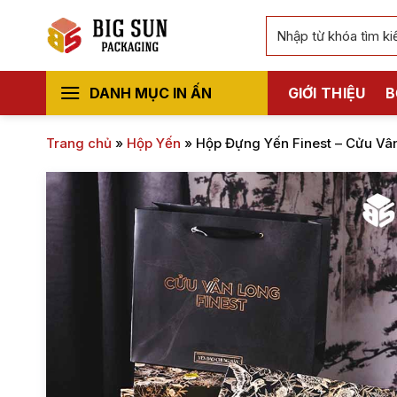
Bỏ
Tìm
qua
kiếm:
nội
dung
DANH MỤC IN ẤN
GIỚI THIỆU
B
Trang chủ
»
Hộp Yến
»
Hộp Đựng Yến Finest – Cửu Vâ