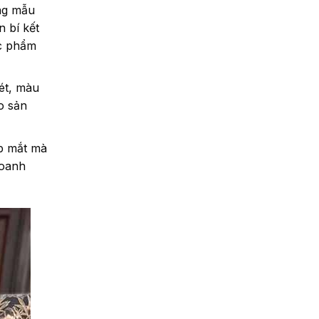
ững mẫu
 bí kết
ác phẩm
ét, màu
o sản
ẹp mắt mà
doanh