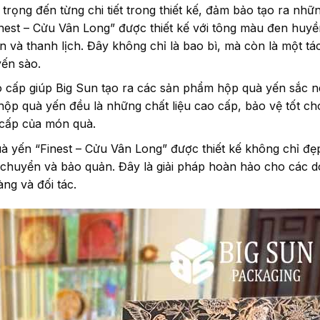
trọng đến từng chi tiết trong thiết kế, đảm bảo tạo ra nh
est – Cửu Vân Long” được thiết kế với tông màu đen huyền
n và thanh lịch. Đây không chỉ là bao bì, mà còn là một t
yến sào.
 cấp giúp Big Sun tạo ra các sản phẩm hộp quà yến sắc n
n hộp quà yến đều là những chất liệu cao cấp, bảo vệ tốt ch
 cấp của món quà.
 yến “Finest – Cửu Vân Long” được thiết kế không chỉ đ
n chuyển và bảo quản. Đây là giải pháp hoàn hảo cho các 
ng và đối tác.