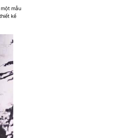
t một mẫu
hiết kế