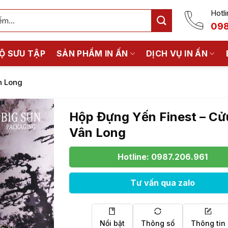
Hotli
098
Ộ SƯU TẬP
SẢN PHẨM IN ẤN
DỊCH VỤ IN ẤN
n Long
Hộp Đựng Yến Finest – Cử
Vân Long
Hotline: 0987.206.961
Tư vấn qua zalo
Nổi bật
Thông số
Thông tin