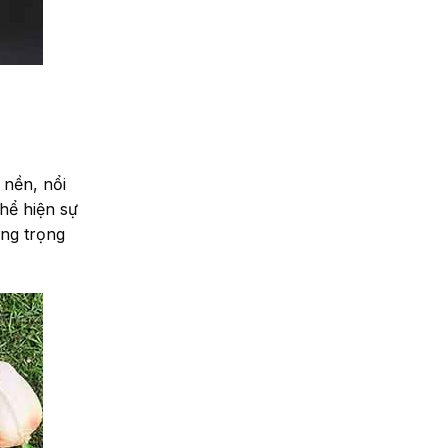
 nền, nổi
hể hiện sự
ang trọng