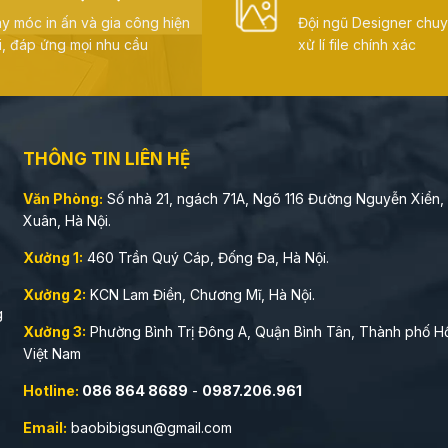
LIỆU
y móc in ấn và gia công hiện
Đội ngũ Designer chu
i, đáp ứng mọi nhu cầu
xử lí file chính xác
Carton
Nhẹ, chắc, g
sóng
phổ thông
In offset sắc
Ivory
bề mặt đẹp
THÔNG TIN LIÊN HỆ
Văn Phòng:
Số nhà 21, ngách 71A, Ngõ 116 Đường Nguyễn Xiển,
Carton
Cứng, chắc,
Xuân, Hà Nội.
lạnh (cao
trọng, cầm t
cấp)
nặng
Xưởng 1:
460 Trần Quý Cáp, Đống Đa, Hà Nội.
Xưởng 2:
KCN Lam Điền, Chương Mĩ, Hà Nội.
3 Kiểu Dáng Hộp 
g
Xưởng 3:
Phường Bình Trị Đông A, Quận Bình Tân, Thành phố Hồ
Việt Nam
Hộp Nắp Âm Dương
Hotline:
086 864 8689
-
0987.206.961
Kiểu dáng kinh điển, phổ bi
Email:
baobibigsun@gmail.com
dụng, phù hợp cho cả bán l