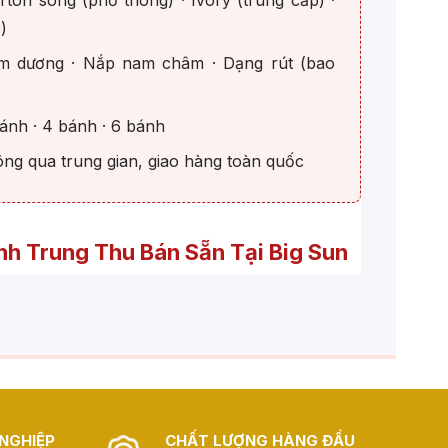
ton sóng (phổ thông) · Ivory (trung cấp) ·
)
 dương · Nắp nam châm · Dạng rút (bao
nh · 4 bánh · 6 bánh
ng qua trung gian, giao hàng toàn quốc
h Trung Thu Bán Sẵn Tại Big Sun
dòng chất liệu chính
cho hộp bánh trung thu
phân khúc giá bán và định vị thương hiệu khác
o tại Hà Nội và TP.HCM, giao hàng toàn quốc.
KIỂU DÁNG
PHÙ HỢP VỚI
NGHIỆP
CHẤT LƯỢNG HÀNG ĐẦU
CÓ SẴN