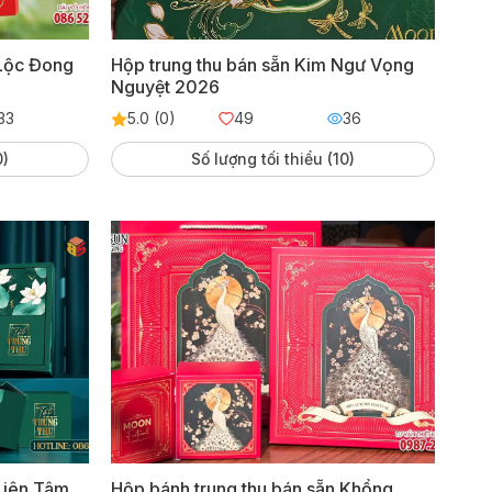
 Lộc Đong
Hộp trung thu bán sẵn Kim Ngư Vọng
Nguyệt 2026
33
5.0 (0)
49
36
0)
Số lượng tối thiểu (10)
Liên Tâm
Hộp bánh trung thu bán sẵn Khổng