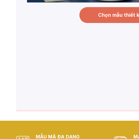
Chọn mẫu thiết 
MẪU MÃ ĐA DẠNG
M