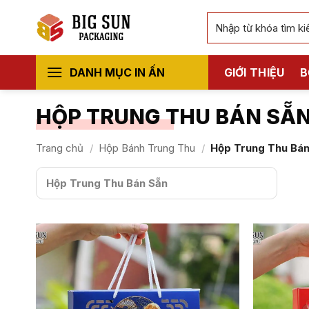
Bỏ
Tìm
qua
kiếm:
nội
dung
DANH MỤC IN ẤN
GIỚI THIỆU
B
HỘP TRUNG THU BÁN SẴ
Trang chủ
/
Hộp Bánh Trung Thu
/
Hộp Trung Thu Bán