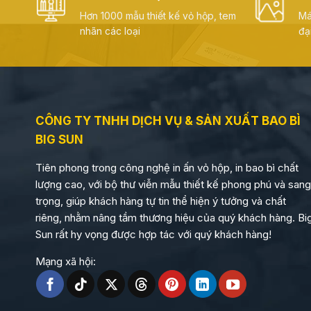
Hơn 1000 mẫu thiết kế vỏ hộp, tem
Má
nhãn các loại
đạ
CÔNG TY TNHH DỊCH VỤ & SẢN XUẤT BAO BÌ
BIG SUN
Tiên phong trong công nghệ in ấn vỏ hộp, in bao bì chất
lượng cao, với bộ thư viễn mẫu thiết kế phong phú và sang
trọng, giúp khách hàng tự tin thể hiện ý tưởng và chất
riêng, nhằm nâng tầm thương hiệu của quý khách hàng. Bi
Sun rất hy vọng được hợp tác với quý khách hàng!
Mạng xã hội: