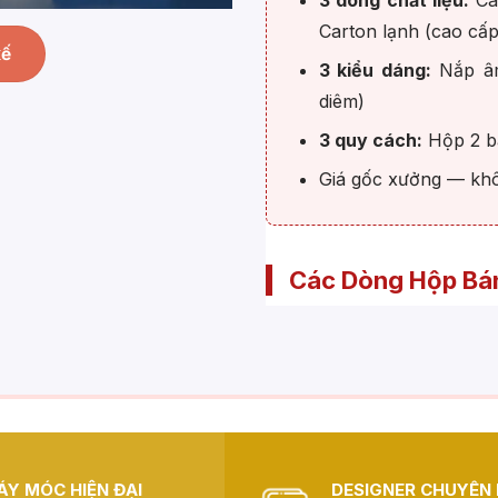
3 dòng chất liệu:
Car
Carton lạnh (cao cấp
kế
3 kiểu dáng:
Nắp âm
diêm)
3 quy cách:
Hộp 2 bá
Giá gốc xưởng — khô
Các Dòng Hộp Bán
Big Sun hiện cung cấp
3 
bán sẵn, phù hợp với từng 
nhau. Tất cả đều có sẵn kh
DÒNG
CHẤT
ĐẶC ĐIỂM
ÁY MÓC HIỆN ĐẠI
DESIGNER CHUYÊN 