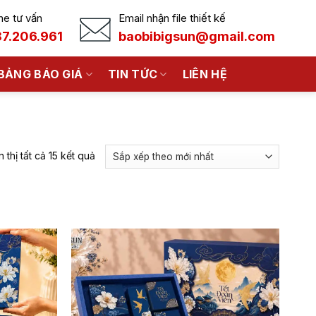
ne tư vấn
Email nhận file thiết kế
7.206.961
baobibigsun@gmail.com
BẢNG BÁO GIÁ
TIN TỨC
LIÊN HỆ
Đã
n thị tất cả 15 kết quả
sắp
xếp
theo
mới
nhất