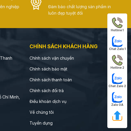
yên nghiệp
Đảm bảo chất lượng sản phẩm in
Bánh phân phối đại
luôn đẹp tuyệt đối
iá
Âm dương,
trà, ngân sách tiết
rút bao diêm
kiệm
Hotline 1
Thương hiệu trung
 nét,
Âm dương,
cấp, quà tặng khách
rút bao diêm
CHÍNH SÁCH KHÁCH HÀNG
hàng
Chat Zalo 1
 Thanh
Chính sách vận chuyển
 sang
Nắp nam
Gift set cao cấp, quà
ay
châm, âm
Hotline 2
tặng VIP, khách sạn
Chính sách bảo mật
dương
Chính sách thanh toán
Chat Zalo 2
Chính sách đổi trả
Bánh Trung Thu Bán Sẵn
 Chí Minh,
Điều khoản dịch vụ
Zalo OA
Về chúng tôi
ến nhất — thân và nắp tách rời, đậy khít. Dễ sử
Tuyển dụng
ẻ lẫn phân phối sỉ. Có ở cả 3 dòng chất liệu,