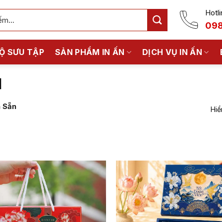
Hotli
098
Ộ SƯU TẬP
SẢN PHẨM IN ẤN
DỊCH VỤ IN ẤN
N
 Sẵn
Hiể