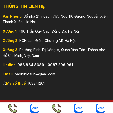
THÔNG TIN LIÊN HỆ
Văn Phòng:
Số nhà 21, ngách 71A, Ngõ 116 Đường Nguyễn Xiển,
Thanh Xuân, Hà Nội.
Xưởng 1:
460 Trần Quý Cáp, Đống Đa, Hà Nội.
Xưởng 2:
KCN Lam Điền, Chương Mĩ, Hà Nội.
Xưởng 3:
Phường Bình Trị Đông A, Quận Bình Tân, Thành phố
Hồ Chí Minh, Việt Nam
Hotline:
086 864 8689
-
0987.206.961
Email:
baobibigsun@gmail.com
Mã số thuế:
108241201
Copyright 2026 © CÔNG TY TNHH DỊCH VỤ & SẢN XUẤT BAO
BÌ BIG SUN