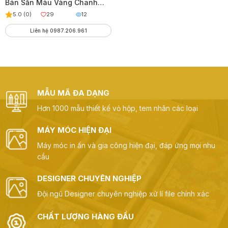
Bán Sẵn Màu Vàng Chanh
Kích Cỡ Từ 1kg – 5kg
5.0 (0)
29
12
Liên hệ 0987.206.961
MẪU MÃ ĐA DẠNG
Hơn 1000 mẫu thiết kế vỏ hộp, tem nhãn các loại
MÁY MÓC HIỆN ĐẠI
Máy móc in ấn và gia công hiện đại, đáp ứng mọi nhu
cầu
DESIGNER CHUYÊN NGHIỆP
Đội ngũ Designer chuyên nghiệp xử lí file chính xác
CHẤT LƯỢNG HÀNG ĐẦU