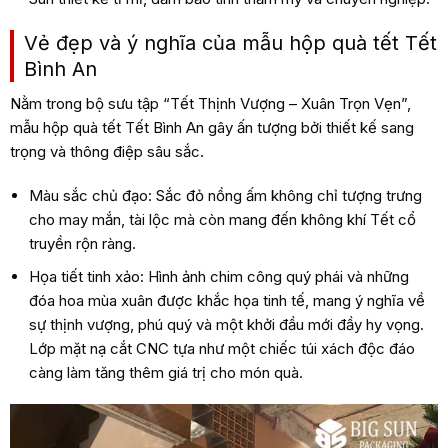
Vẻ đẹp và ý nghĩa của mẫu hộp quà tết Tết
Bình An
Nằm trong bộ sưu tập “Tết Thịnh Vượng – Xuân Trọn Vẹn”,
mẫu hộp quà tết Tết Bình An gây ấn tượng bởi thiết kế sang
trọng và thông điệp sâu sắc.
Màu sắc chủ đạo: Sắc đỏ nồng ấm không chỉ tượng trưng
cho may mắn, tài lộc mà còn mang đến không khí Tết cổ
truyền rộn ràng.
Họa tiết tinh xảo: Hình ảnh chim công quý phái và những
đóa hoa mùa xuân được khắc họa tinh tế, mang ý nghĩa về
sự thịnh vượng, phú quý và một khởi đầu mới đầy hy vọng.
Lớp mặt nạ cắt CNC tựa như một chiếc túi xách độc đáo
càng làm tăng thêm giá trị cho món quà.