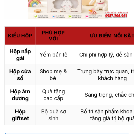
PHÙ HỢP
KIỂU HỘP
ƯU ĐIỂM NỔI BẬ
VỚI
Hộp nắp
Yếm bán lẻ
Chi phí hợp lý, dễ sản
gài
Hộp cửa
Shop mẹ &
Trưng bày trực quan, t
sổ
bé
khách hàng
Hộp âm
Quà tặng
Sang trọng, chắc c
dương
cao cấp
Hộp
Bộ quà sơ
Bố trí sản phẩm khoa
giftset
sinh
tăng giá trị bộ qu