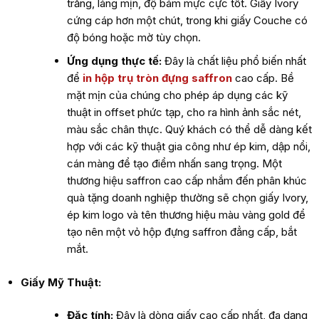
trắng, láng mịn, độ bám mực cực tốt. Giấy Ivory
cứng cáp hơn một chút, trong khi giấy Couche có
độ bóng hoặc mờ tùy chọn.
Ứng dụng thực tế:
Đây là chất liệu phổ biến nhất
để
in hộp trụ tròn đựng saffron
cao cấp. Bề
mặt mịn của chúng cho phép áp dụng các kỹ
thuật in offset phức tạp, cho ra hình ảnh sắc nét,
màu sắc chân thực. Quý khách có thể dễ dàng kết
hợp với các kỹ thuật gia công như ép kim, dập nổi,
cán màng để tạo điểm nhấn sang trọng. Một
thương hiệu saffron cao cấp nhắm đến phân khúc
quà tặng doanh nghiệp thường sẽ chọn giấy Ivory,
ép kim logo và tên thương hiệu màu vàng gold để
tạo nên một vỏ hộp đựng saffron đẳng cấp, bắt
mắt.
Giấy Mỹ Thuật:
Đặc tính:
Đây là dòng giấy cao cấp nhất, đa dạng