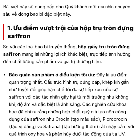
Bài viết này sẽ cung cấp cho Quý khách một cái nhìn chuyên
sâu về dòng bao bì đặc biệt này.
1. Ưu điểm vượt trội của hộp trụ tròn đựng
saffron
So với các loại bao bì truyền thống,
hộp giấy trụ tròn đựng
saffron
mang lại những lợi ích khác biệt, trực tiếp ảnh hưởng
đến chất lượng sản phẩm và giá trị thương hiệu.
Bảo quản sản phẩm ở điều kiện tối ưu:
Đây là ưu điểm
quan trọng nhất. Cấu trúc hình trụ cứng cáp, khép kín gần
như tuyệt đối giúp hạn chế tối đa sự tiếp xúc của sợi
saffron với các tác nhân gây hại từ môi trường như không
khí, độ ẩm và đặc biệt là ánh sáng. Các nghiên cứu khoa
học đã chỉ ra rằng những hợp chất quý giá tạo nên công
dụng của saffron như Crocin (tạo màu sắc), Picrocrocin
(tạo vị đắng) và Safranal (tạo hương thơm) rất nhạy cảm với
quá trình oxy hóa và phân hủy dưới tác động của tia UV.