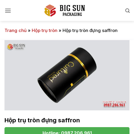
Bỏ
qua
nội
dung
Trang chủ
»
Hộp trụ tròn
»
Hộp trụ tròn đựng saffron
Hộp trụ tròn đựng saffron
Hotline: 0987.206.961