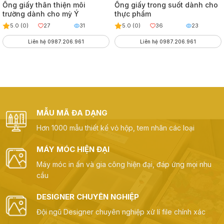
Ống giấy thân thiện môi
Ống giấy trong suốt dành cho
trường dành cho mỳ Ý
thực phẩm
5.0 (0)
27
31
5.0 (0)
36
23
Liên hệ 0987.206.961
Liên hệ 0987.206.961
MẪU MÃ ĐA DẠNG
Hơn 1000 mẫu thiết kế vỏ hộp, tem nhãn các loại
MÁY MÓC HIỆN ĐẠI
Máy móc in ấn và gia công hiện đại, đáp ứng mọi nhu
cầu
DESIGNER CHUYÊN NGHIỆP
Đội ngũ Designer chuyên nghiệp xử lí file chính xác