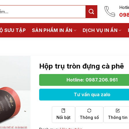
Hotli
098
Ộ SƯU TẬP
SẢN PHẨM IN ẤN
DỊCH VỤ IN ẤN
Hộp trụ tròn đựng cà phê
Hotline: 0987.206.961
Tư vấn qua zalo
Nổi bật
Thông số
Thông tin