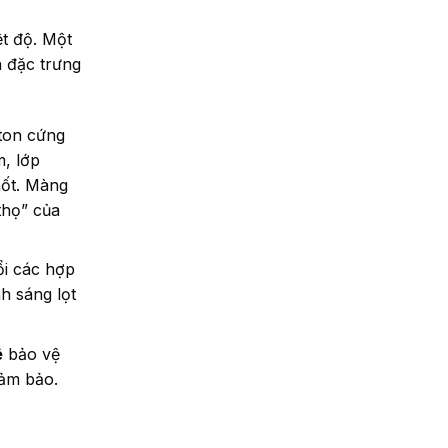
ệt độ. Một
n đặc trưng
ton cứng
m, lớp
hốt. Màng
thọ” của
ổi các hợp
h sáng lọt
ê
bảo vệ
đảm bảo.