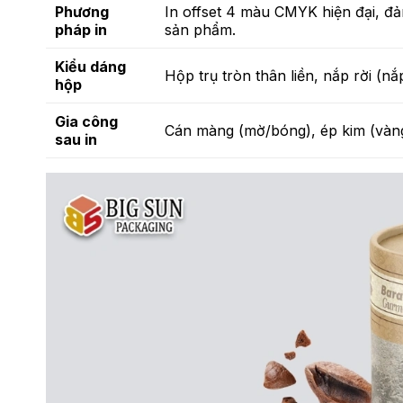
Phương
In offset 4 màu CMYK hiện đại, đả
pháp in
sản phẩm.
Kiểu dáng
Hộp trụ tròn thân liền, nắp rời (n
hộp
Gia công
Cán màng (mờ/bóng), ép kim (vàng
sau in