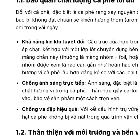
1.1. Bảo quản chất lượng cà phê tối ưu
Đối với cà phê, đặc biệt là cà phê rang xay nguyên 
bao bì không đạt chuẩn sẽ khiến hương thơm (aroma)
chỉ trong vài ngày.
Khả năng kín khí tuyệt đối:
Cấu trúc của hộp trò
ép chặt, kết hợp với một lớp lót chuyên dụng bê
màng chắn này (thường là màng nhôm – foil, ho
nhôm được xem là rào cản gần như hoàn hảo chốn
hương vị cà phê lâu hơn đáng kể so với các loại t
Chống ánh sáng trực tiếp:
Ánh sáng, đặc biệt là
chất hương vị trong cà phê. Thân hộp giấy carto
vào, bảo vệ sản phẩm một cách trọn vẹn.
Chống va đập hiệu quả:
Với kết cấu hình trụ vữn
hạt cà phê không bị vỡ nát trong quá trình vận 
1.2. Thân thiện với môi trường và bền