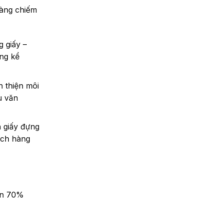
dàng chiếm
 giấy –
áng kể
n thiện môi
u văn
n giấy đựng
ách hàng
đến 70%