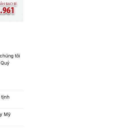
chúng tôi
 Quý
 tịnh
ấy Mỹ