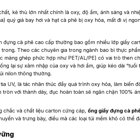
chất, kẻ thù lớn nhất chính là oxy, độ ẩm, ánh sáng và nhi
 quý giá bay hơi và hạt cà phê bị oxy hóa, mất đi vị ngo
n đựng cà phê cao cấp thường bao gồm nhiều lớp giấy car
n trong. Theo các chuyên gia trong ngành bao bì thực phẩ
ặc màng ghép phức hợp như PET/AL/PE) có vai trò then c
g lại sự xâm nhập của oxy và hơi ẩm, giúp kéo dài “tuổi 
úi nilon thông thường.
 tia UV, là tác nhân thúc đẩy quá trình oxy hóa, làm biến đ
n tròn với thành dày, đục hoàn toàn sẽ ngăn chặn 100% án
g chắc và chất liệu carton cứng cáp,
ống giấy đựng cà ph
chuyển và trưng bày, điều mà các loại túi mềm khó có thể 
 vững