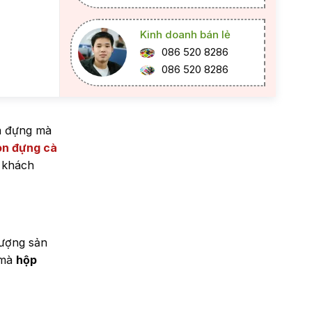
Kinh doanh bán lẻ
086 520 8286
086 520 8286
ứa đựng mà
òn đựng cà
g khách
lượng sản
 mà
hộp