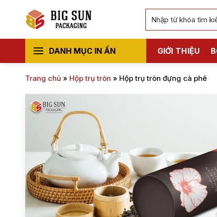
Bỏ
Tìm
qua
kiếm:
nội
dung
DANH MỤC IN ẤN
GIỚI THIỆU
B
Trang chủ
»
Hộp trụ tròn
»
Hộp trụ tròn đựng cà phê