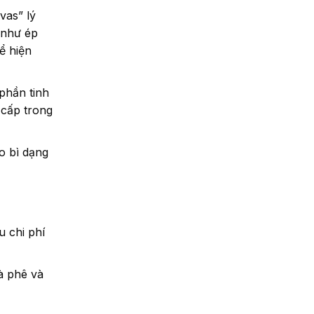
vas” lý
 như ép
ể hiện
phần tinh
 cấp trong
o bì dạng
u chi phí
à phê và