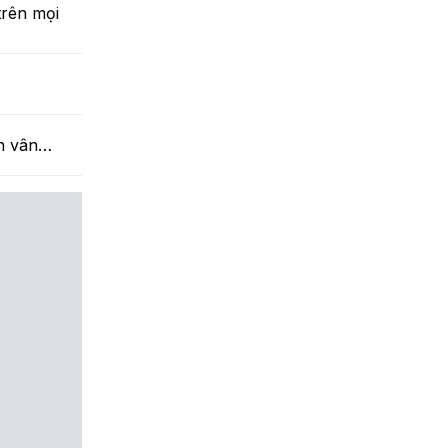
trên mọi
ăn vân…