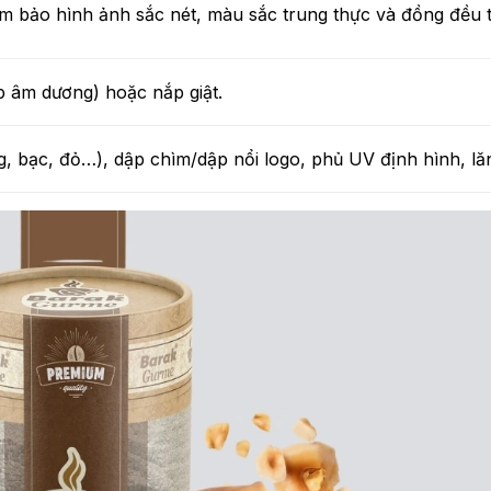
m bảo hình ảnh sắc nét, màu sắc trung thực và đồng đều 
ắp âm dương) hoặc nắp giật.
, bạc, đỏ…), dập chìm/dập nổi logo, phủ UV định hình, l