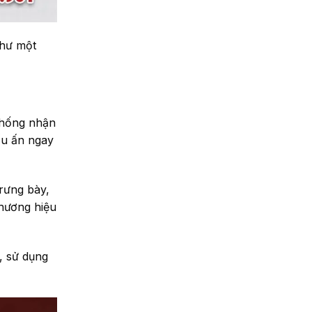
như một
thống nhận
ấu ấn ngay
rưng bày,
thương hiệu
, sử dụng