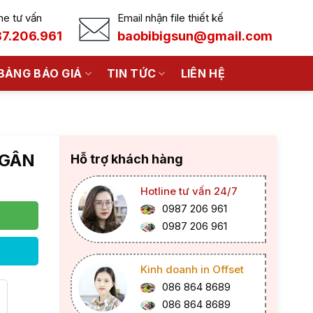
ne tư vấn
Email nhận file thiết kế
7.206.961
baobibigsun@gmail.com
BẢNG BÁO GIÁ
TIN TỨC
LIÊN HỆ
NGÂN
Hỗ trợ khách hàng
Hotline tư vấn 24/7
0987 206 961
0987 206 961
Kinh doanh in Offset
086 864 8689
086 864 8689