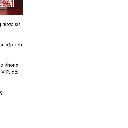
g được sử
i hợp linh
àng không
VIP, đối
g.