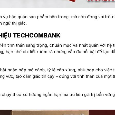
m vụ bảo quản sản phẩm bên trong, mà còn đóng vai trò 
 ngữ thị giác.
 HIỆU TECHCOMBANK
ên tinh thần sang trọng, chuẩn mực và nhất quán với hệ 
ng, hạn chế chi tiết rườm rà nhưng vẫn đủ nổi bật để tạo d
ật hoặc hộp mở cánh, tỷ lệ cân xứng, phù hợp cho việc t
 vức, tạo cảm giác tin cậy – đúng với tinh thần của một 
ng chạy theo xu hướng ngắn hạn mà ưu tiên giá trị bền vững