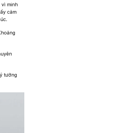
 vì minh
 lấy cảm
úc.
 Khoảng
huyên
ý tưởng