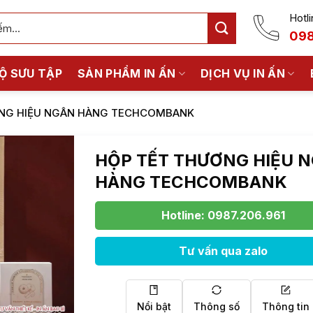
Hotli
098
Ộ SƯU TẬP
SẢN PHẨM IN ẤN
DỊCH VỤ IN ẤN
NG HIỆU NGÂN HÀNG TECHCOMBANK
HỘP TẾT THƯƠNG HIỆU 
HÀNG TECHCOMBANK
Hotline: 0987.206.961
Tư vấn qua zalo
Nổi bật
Thông số
Thông tin