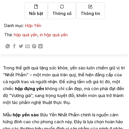
Nổi bật
Thông số
Thông tin
Danh mục:
Hộp Yến
Thẻ:
hộp quà yến
,
in hộp quà yến
Trong thế giới quà tặng sức khỏe, yến sào luôn chiếm giữ vị trí
“Nhất Phẩm” – một món quà trân quý, thể hiện đẳng cấp của
cả người trao và người nhận. Để xứng tầm với giá trị đó, một
chiếc
hộp đựng yến
không chỉ cần đẹp, mà còn phải đạt đến
độ “Vương giả”, sang trọng tuyệt đối, khiến món quà trở thành
một tác phẩm nghệ thuật thực thụ.
Mẫu
hộp yến sào
Bửu Yến Nhất Phẩm chính là nguồn cảm
hứng đỉnh cao cho phong cách này. Đây là lựa chọn hoàn hảo
cho các thương hiệu muốn định vị sản phẩm của mình ở phân