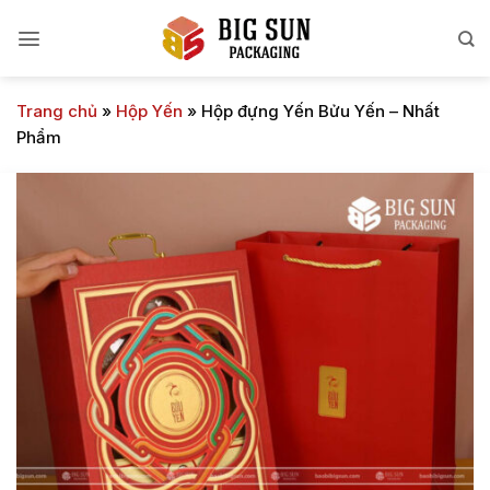
Bỏ
qua
nội
dung
Trang chủ
»
Hộp Yến
»
Hộp đựng Yến Bửu Yến – Nhất
Phẩm