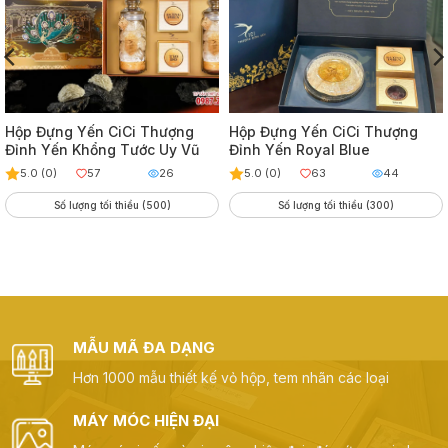
Hộp Đựng Yến CiCi Thượng
Hộp Đựng Yến CiCi Thượng
Đỉnh Yến Khổng Tước Uy Vũ
Đỉnh Yến Royal Blue
5.0 (0)
57
26
5.0 (0)
63
44
Số lượng tối thiểu (500)
Số lượng tối thiểu (300)
MẪU MÃ ĐA DẠNG
Hơn 1000 mẫu thiết kế vỏ hộp, tem nhãn các loại
MÁY MÓC HIỆN ĐẠI