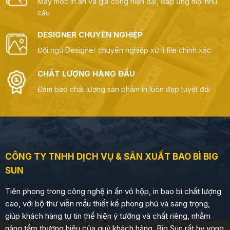
Máy móc in ấn và gia công hiện đại, đáp ứng mọi nhu
cầu
DESIGNER CHUYÊN NGHIỆP
Đội ngũ Designer chuyên nghiệp xử lí file chính xác
CHẤT LƯỢNG HÀNG ĐẦU
Đảm bảo chất lượng sản phẩm in luôn đẹp tuyệt đối
CÔNG TY TNHH DỊCH VỤ & SẢN XUẤT BAO BÌ BIG
SUN
Tiên phong trong công nghệ in ấn vỏ hộp, in bao bì chất lượng
cao, với bộ thư viễn mẫu thiết kế phong phú và sang trọng,
giúp khách hàng tự tin thể hiện ý tưởng và chất riêng, nhằm
nâng tầm thương hiệu của quý khách hàng. Big Sun rất hy vọng