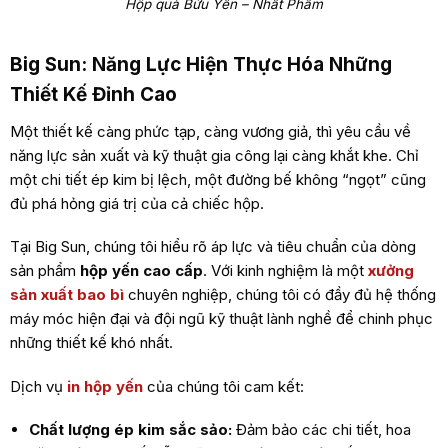
Hộp quà Bửu Yến – Nhất Phẩm
Big Sun: Năng Lực Hiện Thực Hóa Những
Thiết Kế Đỉnh Cao
Một thiết kế càng phức tạp, càng vương giả, thì yêu cầu về
năng lực sản xuất và kỹ thuật gia công lại càng khắt khe. Chỉ
một chi tiết ép kim bị lệch, một đường bế không “ngọt” cũng
đủ phá hỏng giá trị của cả chiếc hộp.
Tại Big Sun, chúng tôi hiểu rõ áp lực và tiêu chuẩn của dòng
sản phẩm
hộp yến cao cấp
. Với kinh nghiệm là một
xưởng
sản xuất bao bì
chuyên nghiệp, chúng tôi có đầy đủ hệ thống
máy móc hiện đại và đội ngũ kỹ thuật lành nghề để chinh phục
những thiết kế khó nhất.
Dịch vụ
in hộp yến
của chúng tôi cam kết:
Chất lượng ép kim sắc sảo:
Đảm bảo các chi tiết, hoa