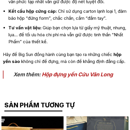
văn phức tạp nhất vẫn giữ được độ nét tuyệt đối.
Kết cấu hộp cứng cáp:
Chỉ sử dụng carton lạnh loại 1, đảm
bảo hộp “đứng form”, chắc chắn, cầm “đầm tay”.
Tư vấn vật liệu:
Giúp bạn chọn lựa từ giấy mỹ thuật, nhung,
lụa… để tối ưu hóa chi phí mà vẫn giữ được tinh thần “Nhất
Phẩm” của thiết kế.
Hãy để Big Sun đồng hành cùng bạn tạo ra những chiếc
hộp
yến sào
không chỉ để đựng, mà còn để khẳng định đẳng cấp.
Xem thêm:
Hộp đựng yến Cửu Vân Long
SẢN PHẨM TƯƠNG TỰ