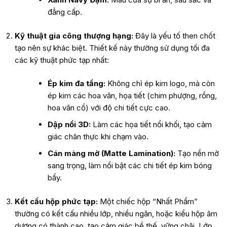
đẳng cấp.
Kỹ thuật gia công thượng hạng:
Đây là yếu tố then chốt
tạo nên sự khác biệt. Thiết kế này thường sử dụng tối đa
các kỹ thuật phức tạp nhất:
Ép kim đa tầng:
Không chỉ ép kim logo, mà còn
ép kim các hoa văn, họa tiết (chim phượng, rồng,
hoa văn cổ) với độ chi tiết cực cao.
Dập nổi 3D:
Làm các họa tiết nổi khối, tạo cảm
giác chân thực khi chạm vào.
Cán màng mờ (Matte Lamination):
Tạo nền mờ
sang trọng, làm nổi bật các chi tiết ép kim bóng
bẩy.
Kết cấu hộp phức tạp:
Một chiếc hộp “Nhất Phẩm”
thường có kết cấu nhiều lớp, nhiều ngăn, hoặc kiểu hộp âm
dương có thành cao, tạo cảm giác bề thế, vững chãi. Lớp