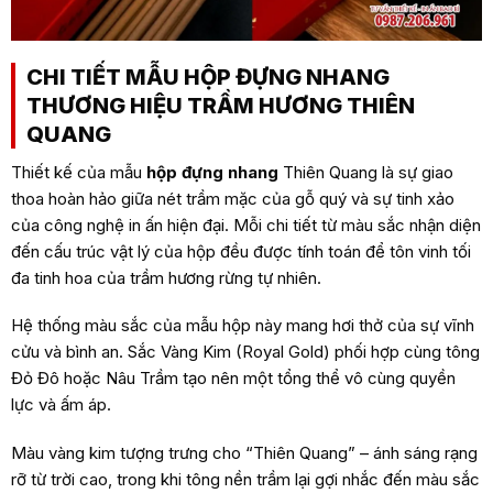
CHI TIẾT MẪU HỘP ĐỰNG NHANG
THƯƠNG HIỆU TRẦM HƯƠNG THIÊN
QUANG
Thiết kế của mẫu
hộp đựng nhang
Thiên Quang là sự giao
thoa hoàn hảo giữa nét trầm mặc của gỗ quý và sự tinh xảo
của công nghệ in ấn hiện đại. Mỗi chi tiết từ màu sắc nhận diện
đến cấu trúc vật lý của hộp đều được tính toán để tôn vinh tối
đa tinh hoa của trầm hương rừng tự nhiên.
Hệ thống màu sắc của mẫu hộp này mang hơi thở của sự vĩnh
cửu và bình an. Sắc Vàng Kim (Royal Gold) phối hợp cùng tông
Đỏ Đô hoặc Nâu Trầm tạo nên một tổng thể vô cùng quyền
lực và ấm áp.
Màu vàng kim tượng trưng cho “Thiên Quang” – ánh sáng rạng
rỡ từ trời cao, trong khi tông nền trầm lại gợi nhắc đến màu sắc