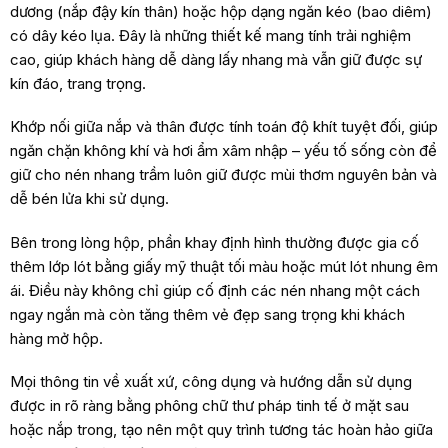
dương (nắp đậy kín thân) hoặc hộp dạng ngăn kéo (bao diêm)
có dây kéo lụa. Đây là những thiết kế mang tính trải nghiệm
cao, giúp khách hàng dễ dàng lấy nhang mà vẫn giữ được sự
kín đáo, trang trọng.
Khớp nối giữa nắp và thân được tính toán độ khít tuyệt đối, giúp
ngăn chặn không khí và hơi ẩm xâm nhập – yếu tố sống còn để
giữ cho nén nhang trầm luôn giữ được mùi thơm nguyên bản và
dễ bén lửa khi sử dụng.
Bên trong lòng hộp, phần khay định hình thường được gia cố
thêm lớp lót bằng giấy mỹ thuật tối màu hoặc mút lót nhung êm
ái. Điều này không chỉ giúp cố định các nén nhang một cách
ngay ngắn mà còn tăng thêm vẻ đẹp sang trọng khi khách
hàng mở hộp.
Mọi thông tin về xuất xứ, công dụng và hướng dẫn sử dụng
được in rõ ràng bằng phông chữ thư pháp tinh tế ở mặt sau
hoặc nắp trong, tạo nên một quy trình tương tác hoàn hảo giữa