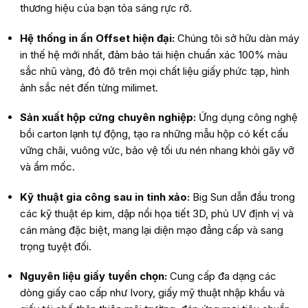
thương hiệu của bạn tỏa sáng rực rỡ.
Hệ thống in ấn Offset hiện đại:
Chúng tôi sở hữu dàn máy
in thế hệ mới nhất, đảm bảo tái hiện chuẩn xác 100% màu
sắc nhũ vàng, đỏ đô trên mọi chất liệu giấy phức tạp, hình
ảnh sắc nét đến từng milimet.
Sản xuất hộp cứng chuyên nghiệp:
Ứng dụng công nghệ
bồi carton lạnh tự động, tạo ra những mẫu hộp có kết cấu
vững chãi, vuông vức, bảo vệ tối ưu nén nhang khỏi gãy vỡ
và ẩm mốc.
Kỹ thuật gia công sau in tinh xảo:
Big Sun dẫn đầu trong
các kỹ thuật ép kim, dập nổi họa tiết 3D, phủ UV định vị và
cán màng đặc biệt, mang lại diện mạo đẳng cấp và sang
trọng tuyệt đối.
Nguyên liệu giấy tuyển chọn:
Cung cấp đa dạng các
dòng giấy cao cấp như Ivory, giấy mỹ thuật nhập khẩu và