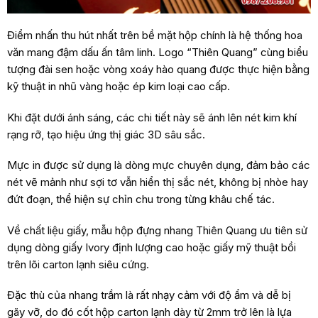
Điểm nhấn thu hút nhất trên bề mặt hộp chính là hệ thống hoa
văn mang đậm dấu ấn tâm linh. Logo “Thiên Quang” cùng biểu
tượng đài sen hoặc vòng xoáy hào quang được thực hiện bằng
kỹ thuật in nhũ vàng hoặc ép kim loại cao cấp.
Khi đặt dưới ánh sáng, các chi tiết này sẽ ánh lên nét kim khí
rạng rỡ, tạo hiệu ứng thị giác 3D sâu sắc.
Mực in được sử dụng là dòng mực chuyên dụng, đảm bảo các
nét vẽ mảnh như sợi tơ vẫn hiển thị sắc nét, không bị nhòe hay
đứt đoạn, thể hiện sự chỉn chu trong từng khâu chế tác.
Về chất liệu giấy, mẫu hộp đựng nhang Thiên Quang ưu tiên sử
dụng dòng giấy Ivory định lượng cao hoặc giấy mỹ thuật bồi
trên lõi carton lạnh siêu cứng.
Đặc thù của nhang trầm là rất nhạy cảm với độ ẩm và dễ bị
gãy vỡ, do đó cốt hộp carton lạnh dày từ 2mm trở lên là lựa