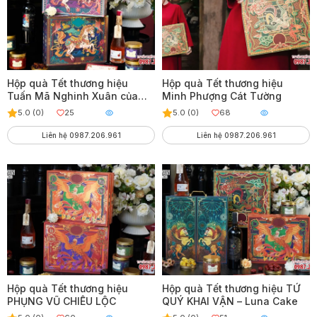
Hộp quà Tết thương hiệu
Hộp quà Tết thương hiệu
Tuấn Mã Nghinh Xuân của
Minh Phượng Cát Tường
Luna Cake
5.0 (0)
25
5.0 (0)
68
Liên hệ 0987.206.961
Liên hệ 0987.206.961
Hộp quà Tết thương hiệu
Hộp quà Tết thương hiệu TỨ
PHỤNG VŨ CHIÊU LỘC
QUÝ KHAI VẬN – Luna Cake