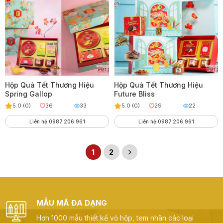
Hộp Quà Tết Thương Hiệu
Hộp Quà Tết Thương Hiệu
Spring Gallop
Future Bliss
5.0 (0)
36
33
5.0 (0)
29
22
Liên hệ 0987.206.961
Liên hệ 0987.206.961
1
2
MẪU MÃ ĐA DẠNG
Hơn 1000 mẫu thiết kế vỏ hộp, tem nhãn các loại