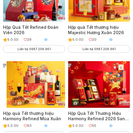
Hộp Quà Tết Refined Đoàn
Hộp quà Tết thương hiệu
Viên 2026
Majestic Hương Xuân 2026
5.0 (0)
29
5.0 (0)
20
Liên hệ 0987.206.961
Liên hệ 0987.206.961
Hộp quà Tết thương hiệu
Hộp Quà Tết Thương Hiệu
Harmony Refined Mùa Xuân
Harmony Refined 2026 Sang
Trọng
5.0 (0)
63
5.0 (0)
55