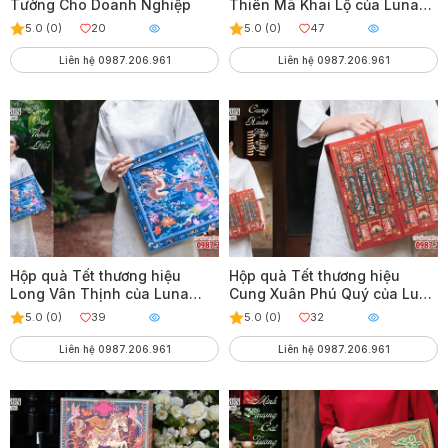
Tường Cho Doanh Nghiệp
Thiên Mã Khai Lộ của Luna
Cake
5.0 (0)
20
5.0 (0)
47
Liên hệ 0987.206.961
Liên hệ 0987.206.961
Hộp quà Tết thương hiệu
Hộp quà Tết thương hiệu
Long Vân Thịnh của Luna
Cung Xuân Phú Quý của Luna
Cake
Cake
5.0 (0)
39
5.0 (0)
32
Liên hệ 0987.206.961
Liên hệ 0987.206.961