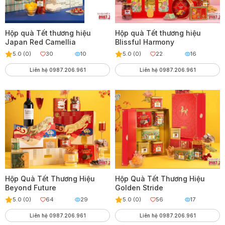
Hộp quà Tết thương hiệu
Hộp quà Tết thương hiệu
Japan Red Camellia
Blissful Harmony
5.0 (0)
30
10
5.0 (0)
22
16
Liên hệ 0987.206.961
Liên hệ 0987.206.961
Hộp Quà Tết Thương Hiệu
Hộp Quà Tết Thương Hiệu
Beyond Future
Golden Stride
5.0 (0)
64
29
5.0 (0)
56
17
Liên hệ 0987.206.961
Liên hệ 0987.206.961