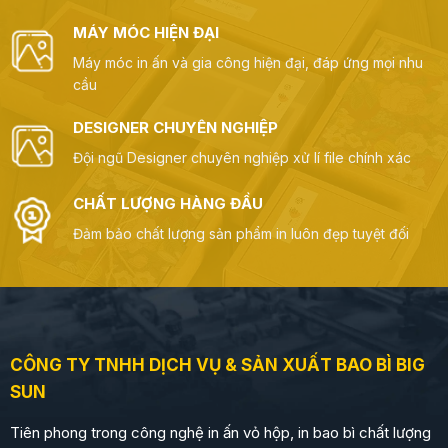
MÁY MÓC HIỆN ĐẠI
Máy móc in ấn và gia công hiện đại, đáp ứng mọi nhu
cầu
DESIGNER CHUYÊN NGHIỆP
Đội ngũ Designer chuyên nghiệp xử lí file chính xác
CHẤT LƯỢNG HÀNG ĐẦU
Đảm bảo chất lượng sản phẩm in luôn đẹp tuyệt đối
CÔNG TY TNHH DỊCH VỤ & SẢN XUẤT BAO BÌ BIG
SUN
Tiên phong trong công nghệ in ấn vỏ hộp, in bao bì chất lượng