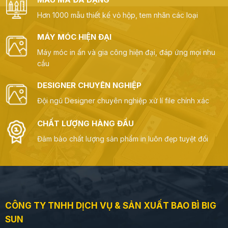
Hơn 1000 mẫu thiết kế vỏ hộp, tem nhãn các loại
MÁY MÓC HIỆN ĐẠI
Máy móc in ấn và gia công hiện đại, đáp ứng mọi nhu
cầu
DESIGNER CHUYÊN NGHIỆP
Đội ngũ Designer chuyên nghiệp xử lí file chính xác
CHẤT LƯỢNG HÀNG ĐẦU
Đảm bảo chất lượng sản phẩm in luôn đẹp tuyệt đối
CÔNG TY TNHH DỊCH VỤ & SẢN XUẤT BAO BÌ BIG
SUN