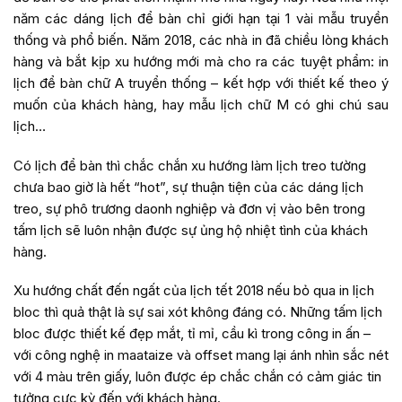
năm các dáng lịch để bàn chỉ giới hạn tại 1 vài mẫu truyền
thống và phổ biến. Năm 2018, các nhà in đã chiều lòng khách
hàng và bắt kịp xu hướng mới mà cho ra các tuyệt phẩm: in
lịch để bàn chữ A truyển thống – kết hợp với thiết kế theo ý
muốn của khách hàng, hay mẫu lịch chữ M có ghi chú sau
lịch…
Có lịch để bàn thì chắc chắn xu hướng làm lịch treo tường
chưa bao giờ là hết “hot”, sự thuận tiện của các dáng lịch
treo, sự phô trương daonh nghiệp và đơn vị vào bên trong
tấm lịch sẽ luôn nhận được sự ủng hộ nhiệt tình của khách
hàng.
Xu hướng chất đến ngất của lịch tết 2018 nếu bỏ qua in lịch
bloc thì quả thật là sự sai xót không đáng có. Những tấm lịch
bloc được thiết kế đẹp mắt, tỉ mỉ, cầu kì trong công in ấn –
với công nghệ in maataize và offset mang lại ánh nhìn sắc nét
với 4 màu trên giấy, luôn được ép chắc chắn có cảm giác tin
tưởng cực kỳ đến với khách hàng.