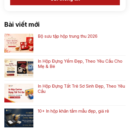
Bài viết mới
Bộ sưu tập hộp trung thu 2026
Không
có
bình
luận
In Hộp Đựng Yếm Đẹp, Theo Yêu Cầu Cho
ở
Mẹ & Bé
Bộ
Không
sưu
có
tập
bình
hộp
In Hộp Đựng Tất Trẻ Sơ Sinh Đẹp, Theo Yêu
luận
trung
Cầu
ở
thu
Không
In
2026
có
Hộp
bình
Đựng
10+ In hộp khăn tắm mẫu đẹp, giá rẻ
luận
Yếm
Không
ở
Đẹp,
có
In
Theo
bình
Hộp