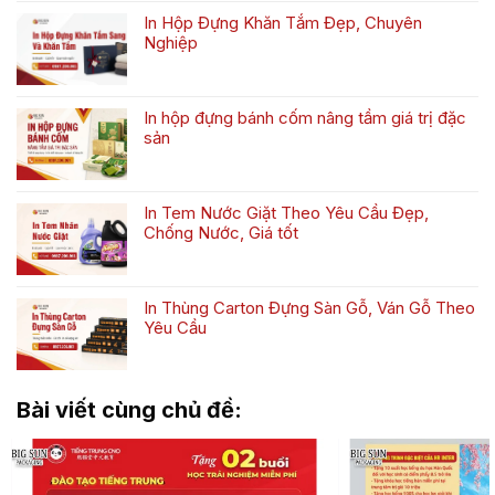
Yêu
luận
Đựng
Cầu
In Hộp Đựng Khăn Tắm Đẹp, Chuyên
ở
Tất
Cho
Nghiệp
10+
Trẻ
Mẹ
Không
In
Sơ
&
có
hộp
Sinh
Bé
bình
khăn
Đẹp,
In hộp đựng bánh cốm nâng tầm giá trị đặc
luận
tắm
Theo
sản
ở
mẫu
Yêu
Không
In
đẹp,
Cầu
có
Hộp
giá
bình
Đựng
rẻ
In Tem Nước Giặt Theo Yêu Cầu Đẹp,
luận
Khăn
Chống Nước, Giá tốt
ở
Tắm
Không
In
Đẹp,
có
hộp
Chuyên
bình
đựng
Nghiệp
In Thùng Carton Đựng Sàn Gỗ, Ván Gỗ Theo
luận
bánh
Yêu Cầu
ở
cốm
Không
In
nâng
có
Tem
tầm
bình
Nước
giá
Bài viết cùng chủ đề:
luận
Giặt
trị
ở
Theo
đặc
In
Yêu
sản
Thùng
Cầu
Carton