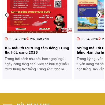
Đẹp,
Đựng
Chống
Sàn
Nước,
Gỗ,
Giá
Ván
tốt
Gỗ
Theo
Yêu
Cầu
08/04/2026
237 lượt xem
08/04/2026
20
10+ mẫu tờ rơi trung tâm tiếng Trung
Những mẫu tờ rơ
thu hút, sang 2026
tiếng Hàn thu hú
Trong bối cảnh nhu cầu học ngoại ngữ
Trong kỷ nguyên s
ngày càng tăng cao, việc sở hữu một mẫu
tuyến đang trở nên
tờ rơi trung tâm tiếng Trung ấn tượng là
học tiếng Hàn vẫn 
“vũ khí” quan trọng giúp các cơ sở giáo
cụ tiếp thị trực ti
dục ghi điểm với học viên và phụ huynh.
biệt đối với các t
Một tờ rơi được đầu tư đúng mực không
phát tờ rơi tại các 
chỉ truyền...
MẪU MÃ ĐA DẠNG