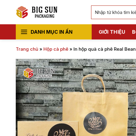
Bỏ
Tìm
qua
kiếm:
nội
dung
DANH MỤC IN ẤN
GIỚI THIỆU
B
Trang chủ
»
Hộp cà phê
»
In hộp quà cà phê Real Bean