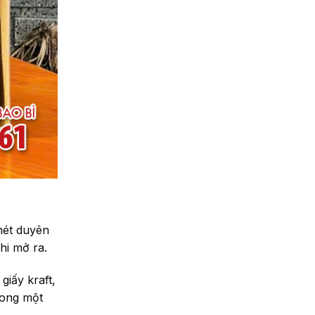
nét duyên
hi mở ra.
iấy kraft,
rong một