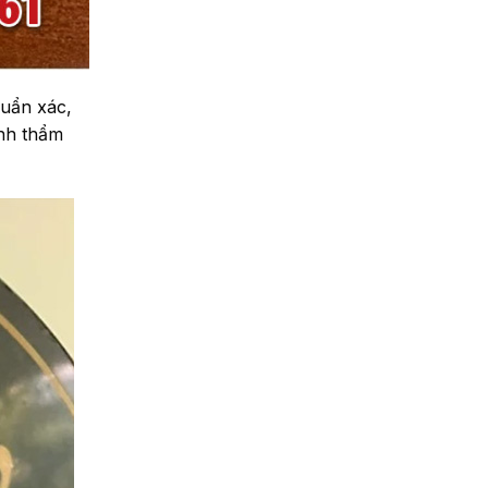
huẩn xác,
ính thẩm