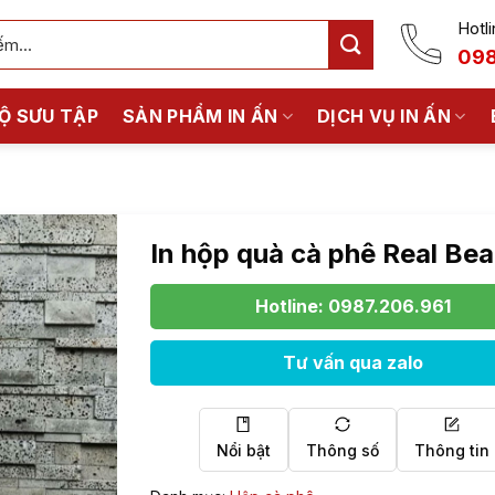
Hotli
098
Ộ SƯU TẬP
SẢN PHẨM IN ẤN
DỊCH VỤ IN ẤN
In hộp quà cà phê Real Be
Hotline: 0987.206.961
Tư vấn qua zalo
Nổi bật
Thông số
Thông tin