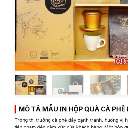
MÔ TẢ MẪU IN HỘP QUÀ CÀ PHÊ
Trong thị trường cà phê đầy cạnh tranh, hương vị hả
tiên chạm đến cảm xúc của khách hàng. Một hộp qu