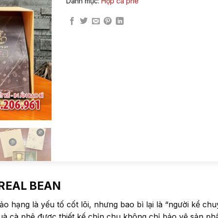
Danh mục:
Hộp cà phê
 REAL BEAN
o hạng là yếu tố cốt lõi, nhưng bao bì lại là “người kể ch
à cà phê được thiết kế chỉn chu không chỉ bảo vệ sản p