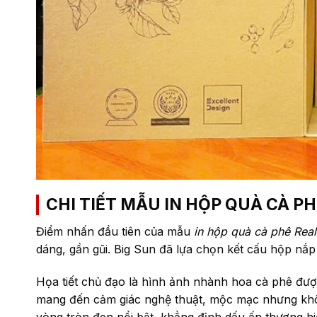
CHI TIẾT MẪU IN HỘP QUÀ CÀ P
Điểm nhấn đầu tiên của mẫu
in hộp quà cà phê Rea
dáng, gần gũi. Big Sun đã lựa chọn kết cấu hộp nắ
Họa tiết chủ đạo là
hình ảnh nhành hoa cà phê được 
mang đến cảm giác nghệ thuật, mộc mạc nhưng khô
vòng tròn đen nổi bật, khẳng định dấu ấn thương h