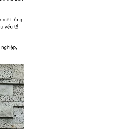
n một tổng
ều yếu tố
nghiệp,