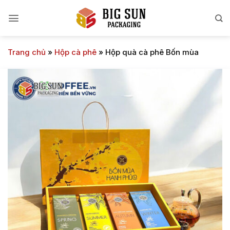
Bỏ
qua
nội
dung
Trang chủ
»
Hộp cà phê
»
Hộp quà cà phê Bốn mùa