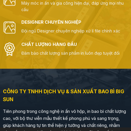
Máy móc in ấn và gia công hiện đại, đáp ứng mọi nhu
cầu
DESIGNER CHUYÊN NGHIỆP
Đội ngũ Designer chuyên nghiệp xử lí file chính xác
CHẤT LƯỢNG HÀNG ĐẦU
Đảm bảo chất lượng sản phẩm in luôn đẹp tuyệt đối
CÔNG TY TNHH DỊCH VỤ & SẢN XUẤT BAO BÌ BIG
SUN
Tiên phong trong công nghệ in ấn vỏ hộp, in bao bì chất lượng
cao, với bộ thư viễn mẫu thiết kế phong phú và sang trọng,
giúp khách hàng tự tin thể hiện ý tưởng và chất riêng, nhằm