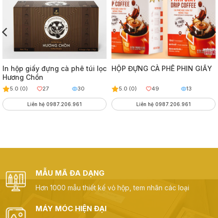
In hộp giấy đựng cà phê túi lọc
HỘP ĐỰNG CÀ PHÊ PHIN GIẤY
Hương Chồn
5.0 (0)
27
30
5.0 (0)
49
13
Liên hệ 0987.206.961
Liên hệ 0987.206.961
MẪU MÃ ĐA DẠNG
Hơn 1000 mẫu thiết kế vỏ hộp, tem nhãn các loại
MÁY MÓC HIỆN ĐẠI