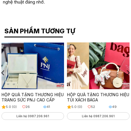
nghệ thuật đáng nhớ.
SẢN PHẨM TƯƠNG TỰ
HỘP QUÀ TẶNG THƯƠNG HIỆU
HỘP QUÀ TẶNG THƯƠNG HIỆU
TRANG SỨC PNJ CAO CẤP
TÚI XÁCH BAGA
5.0 (0)
26
41
5.0 (0)
52
49
Liên hệ 0987.206.961
Liên hệ 0987.206.961