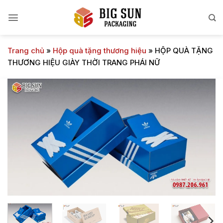
Bỏ
qua
nội
dung
Trang chủ
»
Hộp quà tặng thương hiệu
»
HỘP QUÀ TẶNG
THƯƠNG HIỆU GIÀY THỜI TRANG PHÁI NỮ