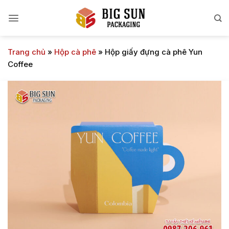
Bỏ
qua
nội
dung
Trang chủ
»
Hộp cà phê
»
Hộp giấy đựng cà phê Yun
Coffee