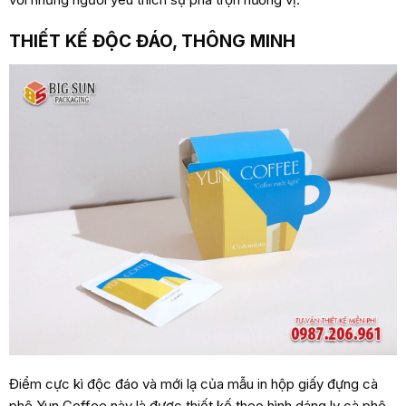
THIẾT KẾ ĐỘC ĐÁO, THÔNG MINH
Điểm cực kì độc đáo và mới lạ của mẫu in hộp giấy đựng cà
phê Yun Coffee này là được thiết kế theo hình dáng ly cà phê