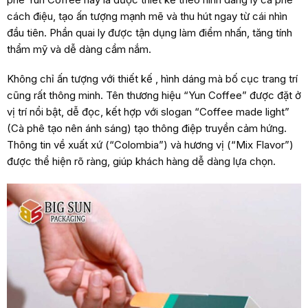
cách điệu, tạo ấn tượng mạnh mẽ và thu hút ngay từ cái nhìn
đầu tiên. Phần quai ly được tận dụng làm điểm nhấn, tăng tính
thẩm mỹ và dễ dàng cầm nắm.
Không chỉ ấn tượng với thiết kế , hình dáng mà bố cục trang trí
cũng rất thông minh. Tên thương hiệu “Yun Coffee” được đặt ở
vị trí nổi bật, dễ đọc, kết hợp với slogan “Coffee made light”
(Cà phê tạo nên ánh sáng) tạo thông điệp truyền cảm hứng.
Thông tin về xuất xứ (“Colombia”) và hương vị (“Mix Flavor”)
được thể hiện rõ ràng, giúp khách hàng dễ dàng lựa chọn.