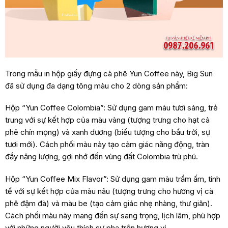
Trong mẫu in hộp giấy đựng cà phê Yun Coffee này, Big Sun
đã sử dụng đa dạng tông màu cho 2 dòng sản phẩm:
Hộp “Yun Coffee Colombia”: Sử dụng gam màu tươi sáng, trẻ
trung với sự kết hợp của màu vàng (tượng trưng cho hạt cà
phê chín mọng) và xanh dương (biểu tượng cho bầu trời, sự
tươi mới). Cách phối màu này tạo cảm giác năng động, tràn
đầy năng lượng, gợi nhớ đến vùng đất Colombia trù phú.
Hộp “Yun Coffee Mix Flavor”: Sử dụng gam màu trầm ấm, tinh
tế với sự kết hợp của màu nâu (tượng trưng cho hương vị cà
phê đậm đà) và màu be (tạo cảm giác nhẹ nhàng, thư giãn).
Cách phối màu này mang đến sự sang trọng, lịch lãm, phù hợp
với những người yêu thích sự pha trộn hương vị.