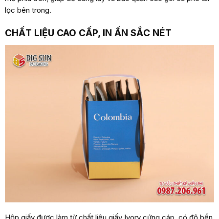
lọc bên trong.
CHẤT LIỆU CAO CẤP, IN ẤN SẮC NÉT
Hộp giấy được làm từ chất liệu giấy Ivory cứng cáp, có độ bền