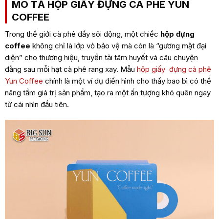
MÔ TẢ HỘP GIẤY ĐỰNG CÀ PHÊ YUN
COFFEE
Trong thế giới cà phê đầy sôi động, một chiếc
hộp đựng
coffee
không chỉ là lớp vỏ bảo vệ mà còn là “gương mặt đại
diện” cho thương hiệu, truyền tải tâm huyết và câu chuyện
đằng sau mỗi hạt cà phê rang xay. Mẫu
hộp giấy đựng cà phê
Yun Coffee
chính là một ví dụ điển hình cho thấy bao bì có thể
nâng tầm giá trị sản phẩm, tạo ra một ấn tượng khó quên ngay
từ cái nhìn đầu tiên.