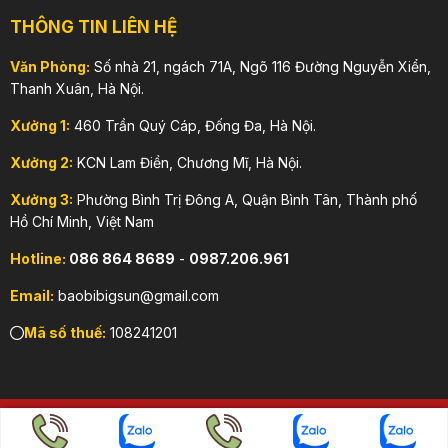
THÔNG TIN LIÊN HỆ
Văn Phòng:
Số nhà 21, ngách 71A, Ngõ 116 Đường Nguyễn Xiển,
Thanh Xuân, Hà Nội.
Xưởng 1:
460 Trần Quý Cáp, Đống Đa, Hà Nội.
Xưởng 2:
KCN Lam Điền, Chương Mĩ, Hà Nội.
Xưởng 3:
Phường Bình Trị Đông A, Quận Bình Tân, Thành phố
Hồ Chí Minh, Việt Nam
Hotline:
086 864 8689
-
0987.206.961
Email:
baobibigsun@gmail.com
Mã số thuế:
108241201
Copyright 2026 © CÔNG TY TNHH DỊCH VỤ & SẢN XUẤT BAO
BÌ BIG SUN