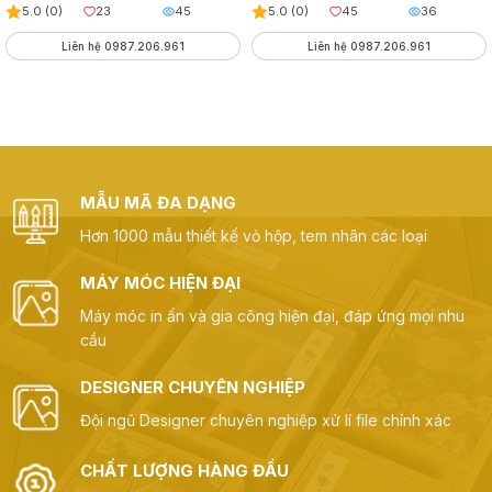
5.0 (0)
23
45
5.0 (0)
45
36
Liên hệ 0987.206.961
Liên hệ 0987.206.961
MẪU MÃ ĐA DẠNG
Hơn 1000 mẫu thiết kế vỏ hộp, tem nhãn các loại
MÁY MÓC HIỆN ĐẠI
Máy móc in ấn và gia công hiện đại, đáp ứng mọi nhu
cầu
DESIGNER CHUYÊN NGHIỆP
Đội ngũ Designer chuyên nghiệp xử lí file chính xác
CHẤT LƯỢNG HÀNG ĐẦU