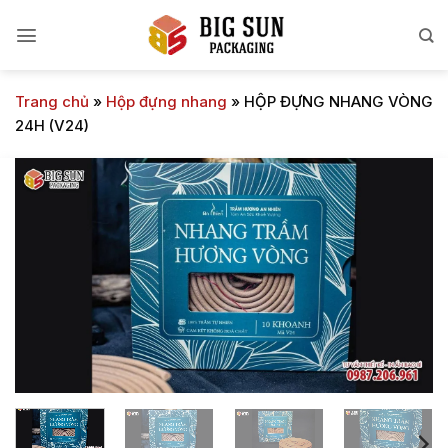
Bỏ
qua
nội
dung
Trang chủ
»
Hộp đựng nhang
»
HỘP ĐỰNG NHANG VÒNG
24H (V24)