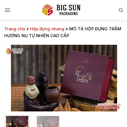
Bỏ
qua
nội
dung
Trang chủ
»
Hộp đựng nhang
»
MÔ TẢ HỘP ĐỰNG TRẦM
HƯƠNG NỤ TỰ NHIÊN CAO CẤP