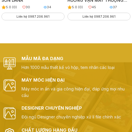
SƠN DANA
HƯƠNG VẠN MÂY THƯỢNG
HẠNG
5.0 (0)
30
34
5.0 (0)
45
37
Liên hệ 0987.206.961
Liên hệ 0987.206.961
MẪU MÃ ĐA DẠNG
Hơn 1000 mẫu thiết kế vỏ hộp, tem nhãn các loại
MÁY MÓC HIỆN ĐẠI
Máy móc in ấn và gia công hiện đại, đáp ứng mọi nhu
cầu
DESIGNER CHUYÊN NGHIỆP
Đội ngũ Designer chuyên nghiệp xử lí file chính xác
CHẤT LƯỢNG HÀNG ĐẦU