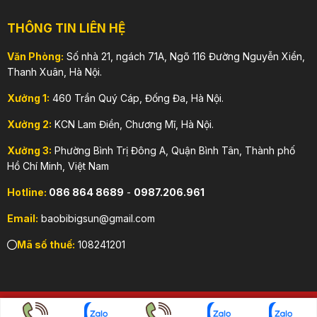
THÔNG TIN LIÊN HỆ
Văn Phòng:
Số nhà 21, ngách 71A, Ngõ 116 Đường Nguyễn Xiển,
Thanh Xuân, Hà Nội.
Xưởng 1:
460 Trần Quý Cáp, Đống Đa, Hà Nội.
Xưởng 2:
KCN Lam Điền, Chương Mĩ, Hà Nội.
Xưởng 3:
Phường Bình Trị Đông A, Quận Bình Tân, Thành phố
Hồ Chí Minh, Việt Nam
Hotline:
086 864 8689
-
0987.206.961
Email:
baobibigsun@gmail.com
Mã số thuế:
108241201
Copyright 2026 © CÔNG TY TNHH DỊCH VỤ & SẢN XUẤT BAO