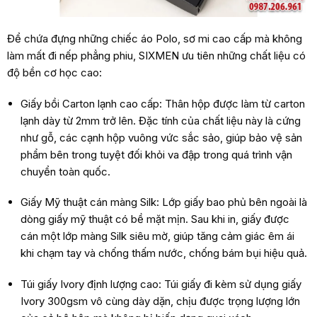
Để chứa đựng những chiếc áo Polo, sơ mi cao cấp mà không
làm mất đi nếp phẳng phiu, SIXMEN ưu tiên những chất liệu có
độ bền cơ học cao:
Giấy bồi Carton lạnh cao cấp: Thân hộp được làm từ carton
lạnh dày từ 2mm trở lên. Đặc tính của chất liệu này là cứng
như gỗ, các cạnh hộp vuông vức sắc sảo, giúp bảo vệ sản
phẩm bên trong tuyệt đối khỏi va đập trong quá trình vận
chuyển toàn quốc.
Giấy Mỹ thuật cán màng Silk: Lớp giấy bao phủ bên ngoài là
dòng giấy mỹ thuật có bề mặt mịn. Sau khi in, giấy được
cán một lớp màng Silk siêu mờ, giúp tăng cảm giác êm ái
khi chạm tay và chống thấm nước, chống bám bụi hiệu quả.
Túi giấy Ivory định lượng cao: Túi giấy đi kèm sử dụng giấy
Ivory 300gsm vô cùng dày dặn, chịu được trọng lượng lớn