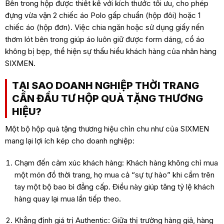
Bên trong hộp được thiết kế với kích thước tối ưu, cho phép
đựng vừa vặn 2 chiếc áo Polo gấp chuẩn (hộp đôi) hoặc 1
chiếc áo (hộp đơn). Việc chia ngăn hoặc sử dụng giấy nến
thơm lót bên trong giúp áo luôn giữ được form dáng, cổ áo
không bị bẹp, thể hiện sự thấu hiểu khách hàng của nhãn hàng
SIXMEN.
TẠI SAO DOANH NGHIỆP THỜI TRANG
CẦN ĐẦU TƯ HỘP QUÀ TẶNG THƯƠNG
HIỆU?
Một bộ hộp quà tặng thương hiệu chỉn chu như của SIXMEN
mang lại lợi ích kép cho doanh nghiệp:
Chạm đến cảm xúc khách hàng: Khách hàng không chỉ mua
một món đồ thời trang, họ mua cả “sự tự hào” khi cầm trên
tay một bộ bao bì đẳng cấp. Điều này giúp tăng tỷ lệ khách
hàng quay lại mua lần tiếp theo.
Khẳng định giá trị Authentic: Giữa thị trường hàng giả, hàng