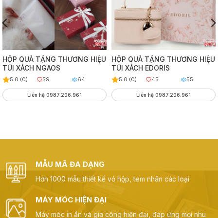
HỘP QUÀ TẶNG THƯƠNG HIỆU
HỘP QUÀ TẶNG THƯƠNG HIỆU
TÚI XÁCH NGAOS
TÚI XÁCH EDORIS
5.0 (0)
59
64
5.0 (0)
45
55
Liên hệ 0987.206.961
Liên hệ 0987.206.961
MẪU MÃ ĐA DẠNG
Hơn 1000 mẫu thiết kế vỏ hộp, tem nhãn các loại
MÁY MÓC HIỆN ĐẠI
Máy móc in ấn và gia công hiện đại, đáp ứng mọi nhu