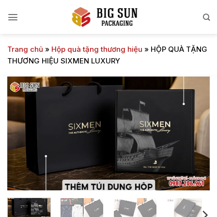
Bỏ
qua
nội
dung
Trang chủ
»
Hộp quà tặng thương hiệu
»
HỘP QUÀ TẶNG
THƯƠNG HIỆU SIXMEN LUXURY