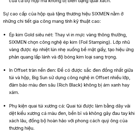
của cả bộ hộp mà không bị biến dạng quai xách.
Sự cao cấp của hộp quà tặng thương hiệu SIXMEN nằm ở
những chi tiết gia công mang tính kỹ thuật cao:
Ép kim Gold siêu nét: Thay vì in mực vàng thông thường,
SIXMEN chọn công nghệ ép kim (Foil Stamping). Lớp nhũ
vàng được ép nhiệt lún nhẹ xuống bề mặt giấy, tạo hiệu ứng
phản quang lấp lánh và độ bóng kim loại sang trọng.
In Offset tràn nền đen: Để có được sắc đen đồng nhất giữa
túi và hộp, Big Sun sử dụng công nghệ in Offset nhiều lớp,
đảm bảo màu đen sâu (Rich Black) không bị ám xanh hay
xám.
Phụ kiện quai túi xương cá: Quai túi được làm bằng dây vải
dệt kiểu xương cá màu đen, bền bỉ và không gây đau tay khi
xách lâu, đồng bộ hoàn hảo với phong cách quý ông của
thương hiệu.