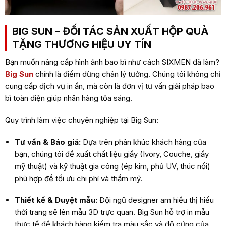
BIG SUN – ĐỐI TÁC SẢN XUẤT HỘP QUÀ
TẶNG THƯƠNG HIỆU UY TÍN
Bạn muốn nâng cấp hình ảnh bao bì như cách SIXMEN đã làm?
Big Sun
chính là điểm dừng chân lý tưởng. Chúng tôi không chỉ
cung cấp dịch vụ in ấn, mà còn là đơn vị tư vấn giải pháp bao
bì toàn diện giúp nhãn hàng tỏa sáng.
Quy trình làm việc chuyên nghiệp tại Big Sun:
Tư vấn & Báo giá:
Dựa trên phân khúc khách hàng của
bạn, chúng tôi đề xuất chất liệu giấy (Ivory, Couche, giấy
mỹ thuật) và kỹ thuật gia công (ép kim, phủ UV, thúc nổi)
phù hợp để tối ưu chi phí và thẩm mỹ.
Thiết kế & Duyệt mẫu:
Đội ngũ designer am hiểu thị hiếu
thời trang sẽ lên mẫu 3D trực quan. Big Sun hỗ trợ in mẫu
thực tế để khách hàng kiểm tra màu sắc và độ cứng của