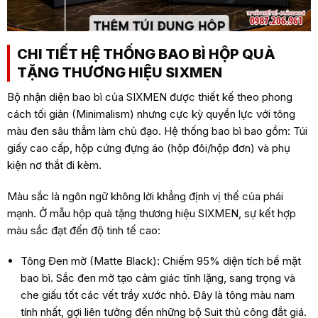
CHI TIẾT HỆ THỐNG BAO BÌ HỘP QUÀ
TẶNG THƯƠNG HIỆU SIXMEN
Bộ nhận diện bao bì của SIXMEN được thiết kế theo phong
cách tối giản (Minimalism) nhưng cực kỳ quyền lực với tông
màu đen sâu thẳm làm chủ đạo. Hệ thống bao bì bao gồm: Túi
giấy cao cấp, hộp cứng đựng áo (hộp đôi/hộp đơn) và phụ
kiện nơ thắt đi kèm.
Màu sắc là ngôn ngữ không lời khẳng định vị thế của phái
mạnh. Ở mẫu hộp quà tặng thương hiệu SIXMEN, sự kết hợp
màu sắc đạt đến độ tinh tế cao:
Tông Đen mờ (Matte Black): Chiếm 95% diện tích bề mặt
bao bì. Sắc đen mờ tạo cảm giác tĩnh lặng, sang trọng và
che giấu tốt các vết trầy xước nhỏ. Đây là tông màu nam
tính nhất, gợi liên tưởng đến những bộ Suit thủ công đắt giá.